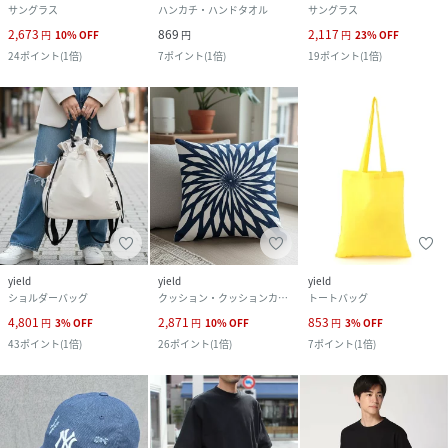
サングラス
ハンカチ・ハンドタオル
サングラス
2,673
869
2,117
円
10
%
OFF
円
円
23
%
OFF
24
ポイント
(
1倍
)
7
ポイント
(
1倍
)
19
ポイント
(
1倍
)
yield
yield
yield
ショルダーバッグ
クッション・クッションカバー
トートバッグ
4,801
2,871
853
円
3
%
OFF
円
10
%
OFF
円
3
%
OFF
43
ポイント
(
1倍
)
26
ポイント
(
1倍
)
7
ポイント
(
1倍
)