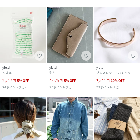
yield
yield
yield
タオル
財布
ブレスレット・バングル
2,717
4,075
2,541
円
5
%
OFF
円
5
%
OFF
円
30
%
OFF
24
ポイント
(
1倍
)
37
ポイント
(
1倍
)
23
ポイント
(
1倍
)