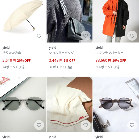
yield
yield
yield
折りたたみ傘
ショルダーバッグ
マウンテンパーカー
2,640
3,448
33,660
円
20
%
OFF
円
5
%
OFF
円
10
%
OFF
24
ポイント
(
1倍
)
31
ポイント
(
1倍
)
306
ポイント
(
1倍
)
yield
yield
yield