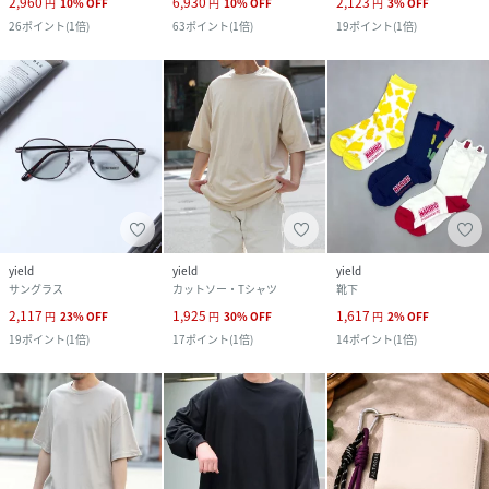
2,960
6,930
2,123
円
10
%
OFF
円
10
%
OFF
円
3
%
OFF
26
ポイント
(
1倍
)
63
ポイント
(
1倍
)
19
ポイント
(
1倍
)
yield
yield
yield
サングラス
カットソー・Tシャツ
靴下
2,117
1,925
1,617
円
23
%
OFF
円
30
%
OFF
円
2
%
OFF
19
ポイント
(
1倍
)
17
ポイント
(
1倍
)
14
ポイント
(
1倍
)