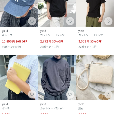
yield
yield
yield
キャップ
カットソー・Tシャツ
カットソー・Tシャツ
10,890
2,772
3,003
円
10
%
OFF
円
30
%
OFF
円
30
%
OFF
99
ポイント
(
1倍
)
25
ポイント
(
1倍
)
27
ポイント
(
1倍
)
yield
yield
yield
ポーチ
カットソー・Tシャツ
財布