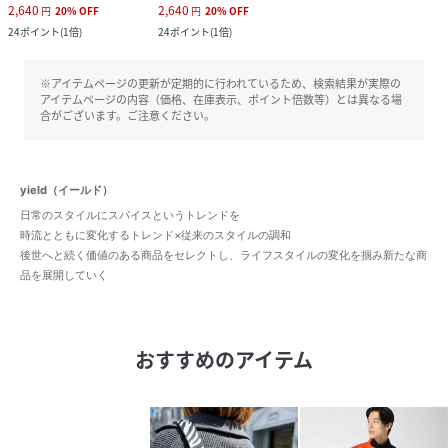
2,640
2,640
円
20
%
OFF
円
20
%
OFF
24
ポイント
(
1倍
)
24
ポイント
(
1倍
)
※アイテムページの更新が定期的に行われているため、検索結果が実際の
アイテムページの内容（価格、在庫表示、ポイント倍数等）とは異なる場
合がございます。ご注意ください。
yield（イールド）
日常のスタイルにスパイスというトレンドを
時流とともに変化するトレンド×従来のスタイルの調和
後世へと続く価値のある商品をセレクトし、ライフスタイルの変化を掴み新たな商
品を展開していく
おすすめのアイテム