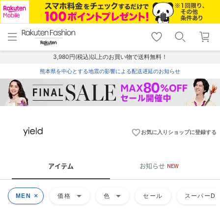
menu
home
search
favorite_border
shopping_cart
lock_outline
メニュー
トップ
検索
お気に入り
カート
ログイン
3,980円(税込)以上のお買い物で送料無料！
熊本県を中心とする地震の影響による配送遅延のお知らせ
favorite_border
お気に入りショップに登録する
アイテム
お知らせ
NEW
arrow_drop_down
arrow_drop_down
MEN
価格
色
セール
スーパーDE