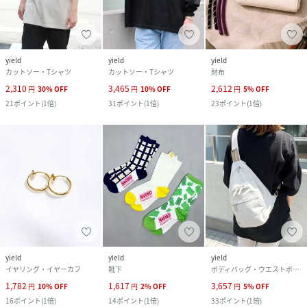
yield
yield
yield
カットソー・Tシャツ
カットソー・Tシャツ
財布
2,310
3,465
2,612
円
30
%
OFF
円
10
%
OFF
円
5
%
OFF
21
ポイント
(
1倍
)
31
ポイント
(
1倍
)
23
ポイント
(
1倍
)
yield
yield
yield
イヤリング・イヤーカフ
靴下
ボディバッグ・ウエストポーチ
1,782
1,617
3,657
円
10
%
OFF
円
2
%
OFF
円
5
%
OFF
16
ポイント
(
1倍
)
14
ポイント
(
1倍
)
33
ポイント
(
1倍
)