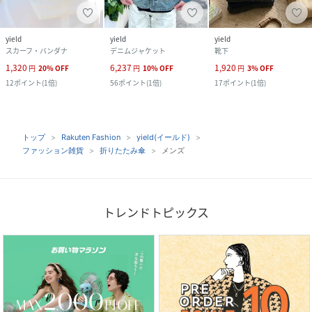
yield
yield
yield
スカーフ・バンダナ
デニムジャケット
靴下
1,320
6,237
1,920
円
20
%
OFF
円
10
%
OFF
円
3
%
OFF
12
ポイント
(
1倍
)
56
ポイント
(
1倍
)
17
ポイント
(
1倍
)
トップ
Rakuten Fashion
yield(イールド)
ファッション雑貨
折りたたみ傘
メンズ
トレンドトピックス