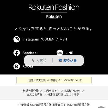
Instagram
WOMEN
/
MEN
Facebook
LINE
人気順
絞り込み
swap_vert
ROOM
【注意】楽天を装った不審なメールやSMSについて
新規会員登録
／
ご利用ガイド
／
お問い合わせ
／
法人のお客様
／
特定商取引法に基づく表記
企業情報
個人情報保護方針
事業者様向け個人情報保護方針