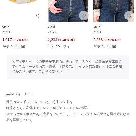
yield
yield
yield
ベルト
ベルト
ベルト
1,617
2,233
2,233
円
2
%
OFF
円
30
%
OFF
円
30
%
OFF
14
ポイント
(
1倍
)
20
ポイント
(
1倍
)
20
ポイント
(
1倍
)
※アイテムページの更新が定期的に行われているため、検索結果が実際の
アイテムページの内容（価格、在庫表示、ポイント倍数等）とは異なる場
合がございます。ご注意ください。
yield（イールド）
日常のスタイルにスパイスというトレンドを
時流とともに変化するトレンド×従来のスタイルの調和
後世へと続く価値のある商品をセレクトし、ライフスタイルの変化を掴み新たな商
品を展開していく