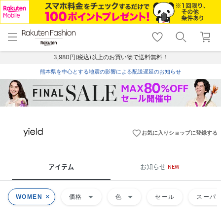
menu
home
search
favorite_border
shopping_cart
lock_outline
メニュー
トップ
検索
お気に入り
カート
ログイン
3,980円(税込)以上のお買い物で送料無料！
熊本県を中心とする地震の影響による配送遅延のお知らせ
favorite_border
お気に入りショップに登録する
アイテム
お知らせ
NEW
arrow_drop_down
arrow_drop_down
WOMEN
価格
色
セール
スーパー