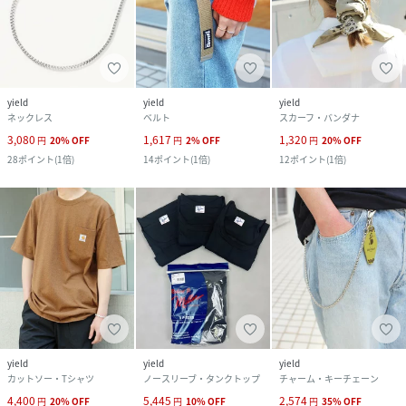
yield
yield
yield
ネックレス
ベルト
スカーフ・バンダナ
3,080
1,617
1,320
円
20
%
OFF
円
2
%
OFF
円
20
%
OFF
28
ポイント
(
1倍
)
14
ポイント
(
1倍
)
12
ポイント
(
1倍
)
yield
yield
yield
カットソー・Tシャツ
ノースリーブ・タンクトップ
チャーム・キーチェーン
4,400
5,445
2,574
円
20
%
OFF
円
10
%
OFF
円
35
%
OFF