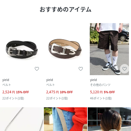
おすすめのアイテム
yield
yield
yield
ベルト
ベルト
その他のパンツ
2,524
2,475
5,120
円
15
%
OFF
円
10
%
OFF
円
5
%
OFF
22
ポイント
(
1倍
)
22
ポイント
(
1倍
)
46
ポイント
(
1倍
)