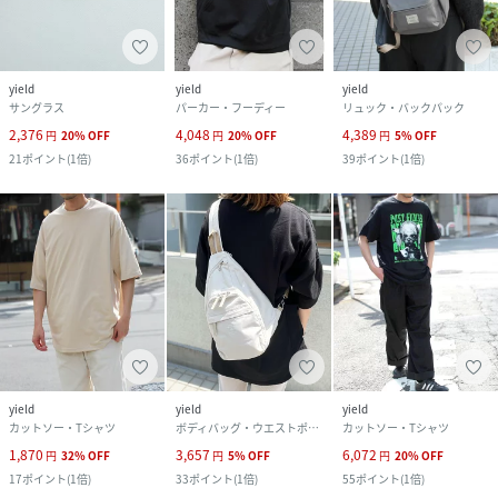
yield
yield
yield
サングラス
パーカー・フーディー
リュック・バックパック
2,376
4,048
4,389
円
20
%
OFF
円
20
%
OFF
円
5
%
OFF
21
ポイント
(
1倍
)
36
ポイント
(
1倍
)
39
ポイント
(
1倍
)
yield
yield
yield
カットソー・Tシャツ
ボディバッグ・ウエストポーチ
カットソー・Tシャツ
1,870
3,657
6,072
円
32
%
OFF
円
5
%
OFF
円
20
%
OFF
17
ポイント
(
1倍
)
33
ポイント
(
1倍
)
55
ポイント
(
1倍
)