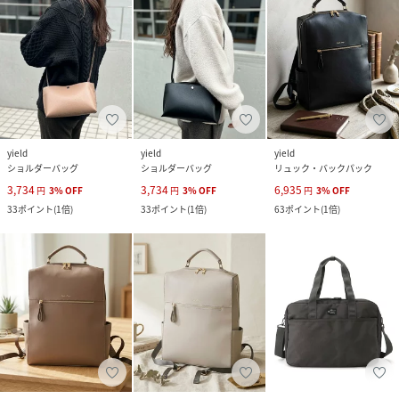
yield
yield
yield
ショルダーバッグ
ショルダーバッグ
リュック・バックパック
3,734
3,734
6,935
円
3
%
OFF
円
3
%
OFF
円
3
%
OFF
33
ポイント
(
1倍
)
33
ポイント
(
1倍
)
63
ポイント
(
1倍
)