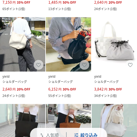
7,150
1,485
2,640
円
35
%
OFF
円
50
%
OFF
円
20
%
OFF
65
ポイント
(
1倍
)
13
ポイント
(
1倍
)
24
ポイント
(
1倍
)
yield
yield
yield
ショルダーバッグ
ショルダーバッグ
ショルダーバッグ
2,640
6,152
3,842
円
20
%
OFF
円
30
%
OFF
円
30
%
OFF
24
ポイント
(
1倍
)
55
ポイント
(
1倍
)
34
ポイント
(
1倍
)
人気順
絞り込み
swap_vert