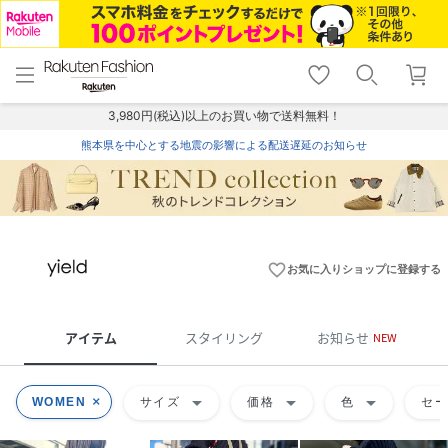
menu
home
search
favorite_border
shopping_cart
lock_outline
メニュー
トップ
検索
お気に入り
カート
ログイン
3,980円(税込)以上のお買い物で送料無料！
熊本県を中心とする地震の影響による配送遅延のお知らせ
favorite_border
お気に入りショップに登録する
アイテム
スタイリング
お知らせ
NEW
arrow_drop_down
arrow_drop_down
arrow_drop_down
WOMEN
サイズ
価格
色
セ