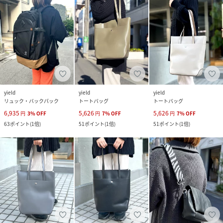
yield
yield
yield
リュック・バックパック
トートバッグ
トートバッグ
6,935
5,626
5,626
円
3
%
OFF
円
7
%
OFF
円
7
%
OFF
63
ポイント
(
1倍
)
51
ポイント
(
1倍
)
51
ポイント
(
1倍
)