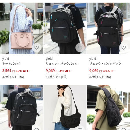
yield
yield
yield
トートバッグ
リュック・バックパック
リュック・バックパック
3,564
9,069
9,069
円
10
%
OFF
円
3
%
OFF
円
3
%
OFF
32
ポイント
(
1倍
)
82
ポイント
(
1倍
)
82
ポイント
(
1倍
)