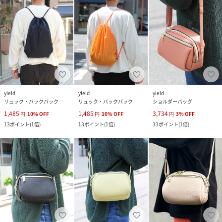
yield
yield
yield
リュック・バックパック
リュック・バックパック
ショルダーバッグ
1,485
1,485
3,734
円
10
%
OFF
円
10
%
OFF
円
3
%
OFF
13
ポイント
(
1倍
)
13
ポイント
(
1倍
)
33
ポイント
(
1倍
)