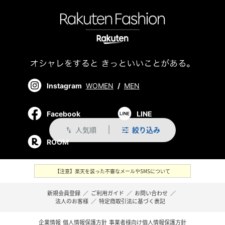
Instagram
WOMEN
/
MEN
Facebook
LINE
人気順
絞り込み
swap_vert
ROOM
【注意】楽天を装った不審なメールやSMSについて
新規会員登録
／
ご利用ガイド
／
お問い合わせ
／
法人のお客様
／
特定商取引法に基づく表記
企業情報
個人情報保護方針
事業者様向け個人情報保護方針