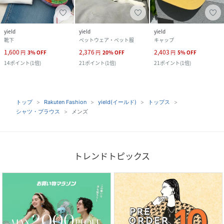
yield
yield
yield
靴下
ペットウェア・ペット服
キャップ
1,600
2,376
2,403
円
3
%
OFF
円
20
%
OFF
円
5
%
OFF
14
ポイント
(
1倍
)
21
ポイント
(
1倍
)
21
ポイント
(
1倍
)
トップ
Rakuten Fashion
yield(イールド)
トップス
シャツ・ブラウス
メンズ
トレンドトピックス