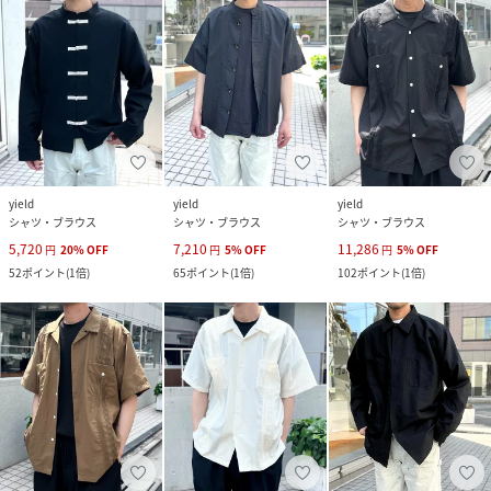
yield
yield
yield
シャツ・ブラウス
シャツ・ブラウス
シャツ・ブラウス
5,720
7,210
11,286
円
20
%
OFF
円
5
%
OFF
円
5
%
OFF
52
ポイント
(
1倍
)
65
ポイント
(
1倍
)
102
ポイント
(
1倍
)