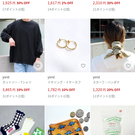
1,925
1,617
2,310
円
30
%
OFF
円
2
%
OFF
円
30
%
OFF
17
ポイント
(
1倍
)
14
ポイント
(
1倍
)
21
ポイント
(
1倍
)
yield
yield
yield
カットソー・Tシャツ
イヤリング・イヤーカフ
スカーフ・バンダナ
3,465
1,782
1,320
円
10
%
OFF
円
10
%
OFF
円
20
%
OFF
31
ポイント
(
1倍
)
16
ポイント
(
1倍
)
12
ポイント
(
1倍
)