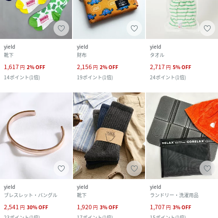
yield
yield
yield
靴下
財布
タオル
1,617
2,156
2,717
円
2
%
OFF
円
2
%
OFF
円
5
%
OFF
14
ポイント
(
1倍
)
19
ポイント
(
1倍
)
24
ポイント
(
1倍
)
yield
yield
yield
ブレスレット・バングル
靴下
ランドリー・洗濯用品
2,541
1,920
1,707
円
30
%
OFF
円
3
%
OFF
円
3
%
OFF
23
ポイント
(
1倍
)
17
ポイント
(
1倍
)
15
ポイント
(
1倍
)