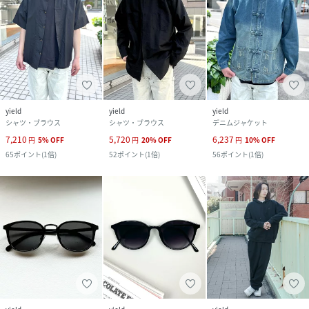
yield
yield
yield
シャツ・ブラウス
シャツ・ブラウス
デニムジャケット
7,210
5,720
6,237
円
5
%
OFF
円
20
%
OFF
円
10
%
OFF
65
ポイント
(
1倍
)
52
ポイント
(
1倍
)
56
ポイント
(
1倍
)