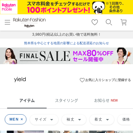
menu
home
search
favorite_border
shopping_cart
lock_outline
メニュー
トップ
検索
お気に入り
カート
ログイン
3,980円(税込)以上のお買い物で送料無料！
熊本県を中心とする地震の影響による配送遅延のお知らせ
favorite_border
お気に入りショップに登録する
アイテム
スタイリング
お知らせ
NEW
arrow_drop_down
arrow_drop_down
arrow_drop_down
ar
MEN
サイズ
袖丈
着丈
価格