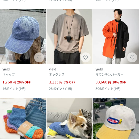
yield
yield
yield
キャップ
ネックレス
マウンテンパーカー
1,760
3,135
33,660
円
20
%
OFF
円
5
%
OFF
円
10
%
OFF
16
ポイント
(
1倍
)
28
ポイント
(
1倍
)
306
ポイント
(
1倍
)