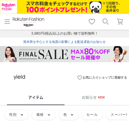
menu
home
search
favorite_border
shopping_cart
lock_outline
メニュー
トップ
検索
お気に入り
カート
ログイン
3,980円(税込)以上のお買い物で送料無料！
熊本県を中心とする地震の影響による配送遅延のお知らせ
favorite_border
お気に入りショップに登録する
アイテム
お知らせ
NEW
arrow_drop_down
arrow_drop_down
arrow_drop_down
性別
価格
色
セール
スーパーD