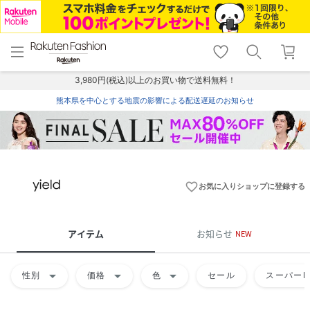
menu
home
search
favorite_border
shopping_cart
lock_outline
メニュー
トップ
検索
お気に入り
カート
ログイン
3,980円(税込)以上のお買い物で送料無料！
熊本県を中心とする地震の影響による配送遅延のお知らせ
favorite_border
お気に入りショップに登録する
アイテム
お知らせ
NEW
arrow_drop_down
arrow_drop_down
arrow_drop_down
性別
価格
色
セール
スーパーD