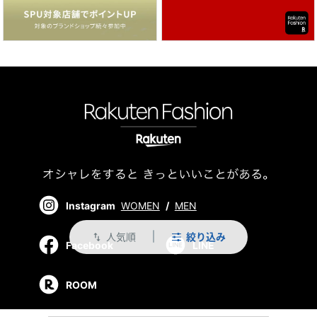
Instagram
WOMEN
/
MEN
人気順
絞り込み
swap_vert
Facebook
LINE
ROOM