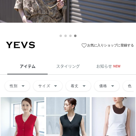
favorite_border
お気に入りショップに登録する
アイテム
スタイリング
お知らせ
NEW
arrow_drop_down
arrow_drop_down
arrow_drop_down
arrow_drop_down
arrow
性別
サイズ
着丈
価格
色