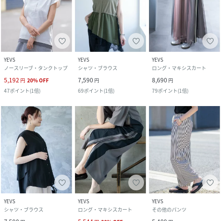
YEVS
YEVS
YEVS
ノースリーブ・タンクトップ
シャツ・ブラウス
ロング・マキシスカート
5,192
7,590
8,690
円
20
%
OFF
円
円
47
ポイント
(
1倍
)
69
ポイント
(
1倍
)
79
ポイント
(
1倍
)
YEVS
YEVS
YEVS
シャツ・ブラウス
ロング・マキシスカート
その他のパンツ