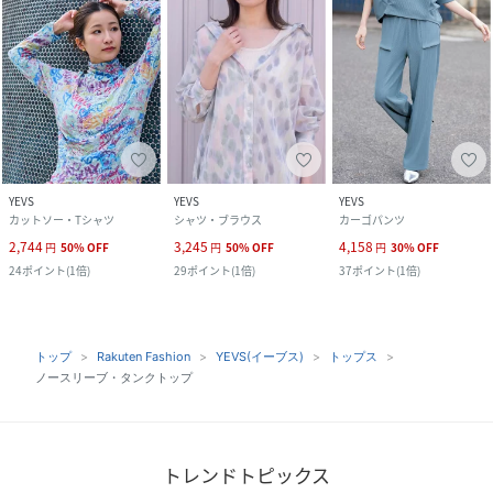
YEVS
YEVS
YEVS
カットソー・Tシャツ
シャツ・ブラウス
カーゴパンツ
2,744
3,245
4,158
円
50
%
OFF
円
50
%
OFF
円
30
%
OFF
24
ポイント
(
1倍
)
29
ポイント
(
1倍
)
37
ポイント
(
1倍
)
トップ
Rakuten Fashion
YEVS(イーブス)
トップス
ノースリーブ・タンクトップ
トレンドトピックス