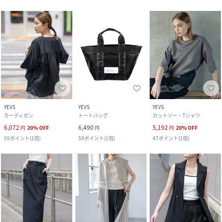
YEVS
YEVS
YEVS
カーディガン
トートバッグ
カットソー・Tシャツ
6,072
6,490
5,192
円
20
%
OFF
円
円
20
%
OFF
55
ポイント
(
1倍
)
59
ポイント
(
1倍
)
47
ポイント
(
1倍
)