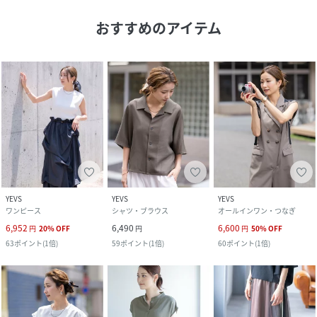
おすすめのアイテム
YEVS
YEVS
YEVS
ワンピース
シャツ・ブラウス
オールインワン・つなぎ
6,952
6,490
6,600
円
20
%
OFF
円
円
50
%
OFF
63
ポイント
(
1倍
)
59
ポイント
(
1倍
)
60
ポイント
(
1倍
)