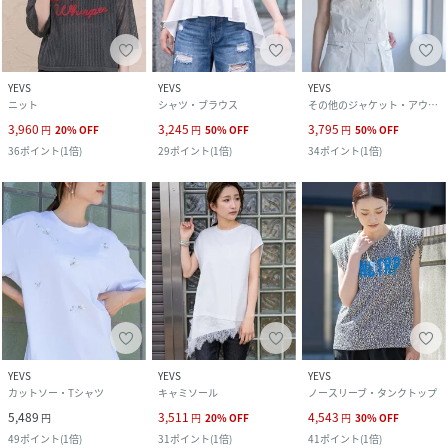
YEVS
YEVS
YEVS
ニット
シャツ・ブラウス
その他のジャケット・アウター
3,960
3,245
3,795
円
20
%
OFF
円
50
%
OFF
円
50
%
OFF
36
ポイント
(
1倍
)
29
ポイント
(
1倍
)
34
ポイント
(
1倍
)
YEVS
YEVS
YEVS
カットソー・Tシャツ
キャミソール
ノースリーブ・タンクトップ
5,489
3,511
4,543
円
円
20
%
OFF
円
30
%
OFF
49
ポイント
(
1倍
)
31
ポイント
(
1倍
)
41
ポイント
(
1倍
)