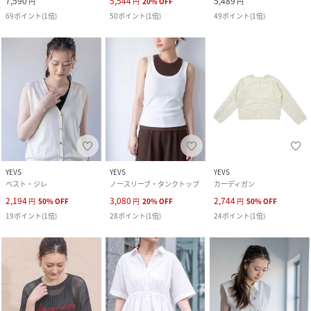
7,590
5,544
5,489
円
円
20
%
OFF
円
69
ポイント
(
1倍
)
50
ポイント
(
1倍
)
49
ポイント
(
1倍
)
YEVS
YEVS
YEVS
ベスト・ジレ
ノースリーブ・タンクトップ
カーディガン
2,194
3,080
2,744
円
50
%
OFF
円
20
%
OFF
円
50
%
OFF
19
ポイント
(
1倍
)
28
ポイント
(
1倍
)
24
ポイント
(
1倍
)