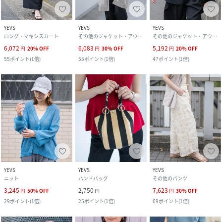
YEVS
YEVS
YEVS
ロング・マキシスカート
その他のジャケット・アウター
その他のジャケット・アウター
6,072
6,083
5,192
円
20
%
OFF
円
30
%
OFF
円
20
%
OFF
55
ポイント
(
1倍
)
55
ポイント
(
1倍
)
47
ポイント
(
1倍
)
YEVS
YEVS
YEVS
ニット
ハンドバッグ
その他のパンツ
3,245
2,750
7,623
円
50
%
OFF
円
円
30
%
OFF
29
ポイント
(
1倍
)
25
ポイント
(
1倍
)
69
ポイント
(
1倍
)