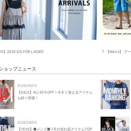
navigate_next
S】2026 S/S FOR LADIES
【Men's】 プール
S ショップニュース
2026/08/05
【SALE】ALL50％OFF！今すぐ使えるアイテム
も続々登場！
2026/08/05
【YEVS】■メンズ■ 7月の売れ筋アイテムTOP