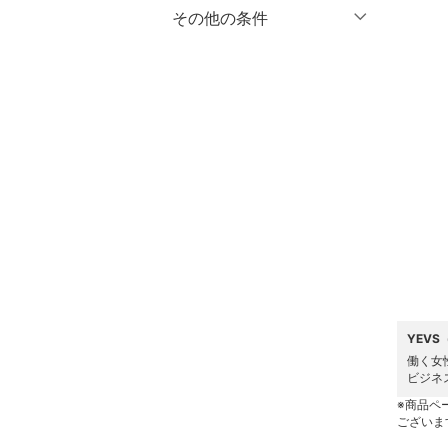
マタニティウェア・ベビ
％OFF
～
％OFF
その他の条件
絞り込み
クリア
絞り込み
ー用品
クーポン対象のみ表示
絞り込み
スーツ・フォーマル
スーパーDEALのみ表示
水着・スイムグッズ
クリア
絞り込み
着物・浴衣・和装小物
スキンケア
ベースメイク
メイクアップ
YEV
ネイル
働く女
ビジネ
※商品ペ
ボディケア・オーラルケ
ございま
ア