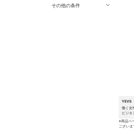
マタニティウェア・ベビ
％OFF
～
％OFF
その他の条件
絞り込み
クリア
絞り込み
ー用品
クーポン対象のみ表示
絞り込み
スーツ・フォーマル
スーパーDEALのみ表示
水着・スイムグッズ
クリア
絞り込み
着物・浴衣・和装小物
スキンケア
ベースメイク
メイクアップ
YEV
ネイル
働く女
ビジネ
※商品ペ
ボディケア・オーラルケ
ございま
ア