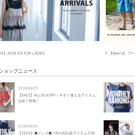
navigate_next
S】2026 S/S FOR LADIES
【Men's】 プール
S ショップニュース
2026/08/05
【SALE】ALL50％OFF！今すぐ使えるアイテム
も続々登場！
2026/08/05
【YEVS】■メンズ■ 7月の売れ筋アイテムTOP