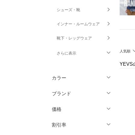
シューズ・靴
インナー・ルームウェア
靴下・レッグウェア
人気順
さらに表示
YEV
ファッション雑貨
カラー
アクセサリー・腕時計
ブランド
財布・ポーチ・ケース
ブランド一覧からさがす >
価格
帽子
円
～
円
割引率
ヘアアクセサリー