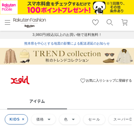
menu
home
search
favorite_border
shopping_cart
lock_outline
メニュー
トップ
検索
お気に入り
カート
ログイン
3,980円(税込)以上のお買い物で送料無料！
熊本県を中心とする地震の影響による配送遅延のお知らせ
favorite_border
お気に入りショップに登録する
アイテム
arrow_drop_down
arrow_drop_down
KIDS
価格
色
セール
スーパーDE