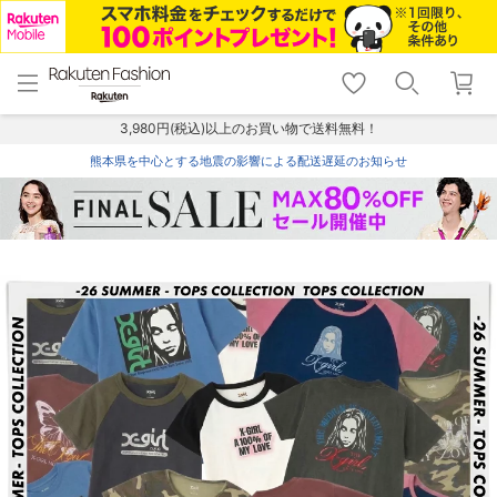
menu
home
search
favorite_border
shopping_cart
lock_outline
メニュー
トップ
検索
お気に入り
カート
ログイン
3,980円(税込)以上のお買い物で送料無料！
熊本県を中心とする地震の影響による配送遅延のお知らせ