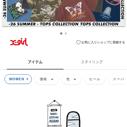
favorite_border
お気に入りショップに登録する
アイテム
スタイリング
arrow_drop_down
arrow_drop_down
WOMEN
価格
色
セール
スーパー