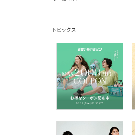
クリア
絞り込み
バッグ
クーポン対象のみ表示
絞り込み
シューズ・靴
スーパーDEALのみ表示
トピックス
インナー・ルームウェア
クリア
絞り込み
靴下・レッグウェア
ファッション雑貨
アクセサリー・腕時計
財布・ポーチ・ケース
帽子
ヘアアクセサリー
マタニティウェア・ベビ