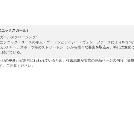
rl（エックスガール）
ルガールズクロージング”
4年にソニック・ユースのキム・ゴードンとデイジー・ヴォン・ファースによりX-girl
カルチャー、スポーツ等のストリートシーンから様々な要素を取込み、時代の変化
し続けている。
ージの更新が定期的に行われているため、検索結果が実際の商品ページの内容（価
す。ご注意ください。