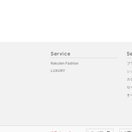
Service
S
Rakuten Fashion
ブ
LUXURY
シ
カ
セ
す