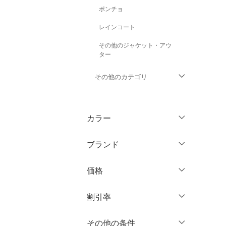
ポンチョ
レインコート
その他のジャケット・アウ
ター
その他のカテゴリ
トップス
カラー
パンツ
ブランド
ワンピース・ドレス
ブランド一覧からさがす >
価格
スカート
円
～
円
割引率
オールインワン・オーバ
ーオール
％OFF
～
％OFF
その他の条件
絞り込み