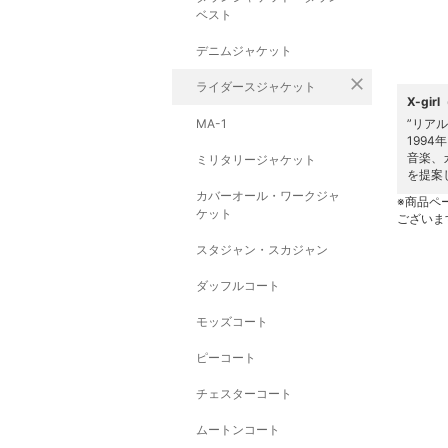
ベスト
デニムジャケット
close
ライダースジャケット
X-gi
MA-1
”リア
199
音楽、
ミリタリージャケット
を提案
カバーオール・ワークジャ
※商品ペ
ケット
ございま
スタジャン・スカジャン
ダッフルコート
モッズコート
ピーコート
チェスターコート
ムートンコート