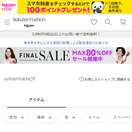
menu
home
search
favorite_border
shopping_cart
lock_outline
メニュー
トップ
検索
お気に入り
カート
ログイン
3,980円(税込)以上のお買い物で送料無料！
熊本県を中心とする地震の影響による配送遅延のお知らせ
favorite_border
お気に入りショップに登録する
アイテム
arrow_drop_down
arrow_drop_down
arrow_drop_down
性別
価格
色
セール
スーパーD