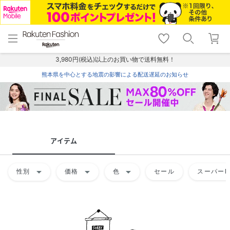
menu
home
search
favorite_border
shopping_cart
lock_outline
メニュー
トップ
検索
お気に入り
カート
ログイン
3,980円(税込)以上のお買い物で送料無料！
熊本県を中心とする地震の影響による配送遅延のお知らせ
アイテム
arrow_drop_down
arrow_drop_down
arrow_drop_down
性別
価格
色
セール
スーパーD