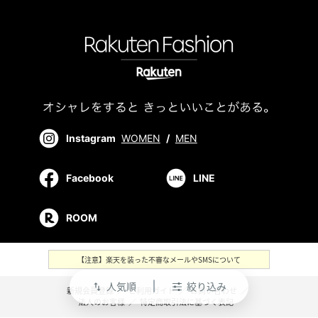
Instagram
WOMEN
/
MEN
Facebook
LINE
ROOM
【注意】楽天を装った不審なメールやSMSについて
人気順
絞り込み
swap_vert
新規会員登録
／
ご利用ガイド
／
お問い合わせ
／
法人のお客様
／
特定商取引法に基づく表記