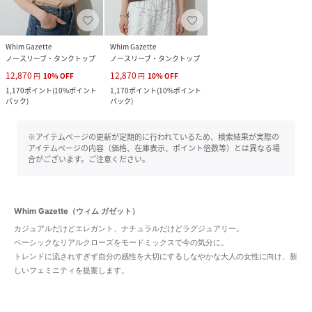
Whim Gazette
Whim Gazette
ノースリーブ・タンクトップ
ノースリーブ・タンクトップ
12,870
12,870
円
10
%
OFF
円
10
%
OFF
1,170
ポイント
(
10%ポイント
1,170
ポイント
(
10%ポイント
バック
)
バック
)
※アイテムページの更新が定期的に行われているため、検索結果が実際の
アイテムページの内容（価格、在庫表示、ポイント倍数等）とは異なる場
合がございます。ご注意ください。
Whim Gazette（ウィム ガゼット）
カジュアルだけどエレガント、ナチュラルだけどラグジュアリー。
ベーシックなリアルクローズをモードミックスで今の気分に。
トレンドに流されすぎず自分の感性を大切にするしなやかな大人の女性に向け、新
しいフェミニティを提案します。