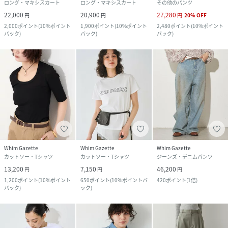
ロング・マキシスカート
ロング・マキシスカート
その他のパンツ
22,000
20,900
27,280
円
円
円
20
%
OFF
2,000
ポイント
(
10%ポイント
1,900
ポイント
(
10%ポイント
2,480
ポイント
(
10%ポイント
バック
)
バック
)
バック
)
Whim Gazette
Whim Gazette
Whim Gazette
カットソー・Tシャツ
カットソー・Tシャツ
ジーンズ・デニムパンツ
13,200
7,150
46,200
円
円
円
1,200
ポイント
(
10%ポイント
650
ポイント
(
10%ポイントバ
420
ポイント
(
1倍
)
バック
)
ック
)