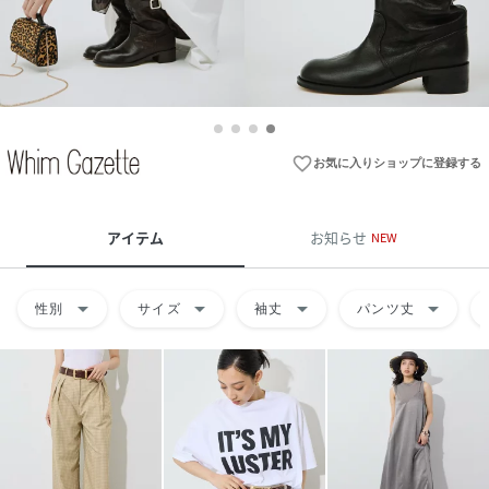
favorite_border
お気に入りショップに登録する
アイテム
お知らせ
NEW
arrow_drop_down
arrow_drop_down
arrow_drop_down
arrow_drop_down
性別
サイズ
袖丈
パンツ丈