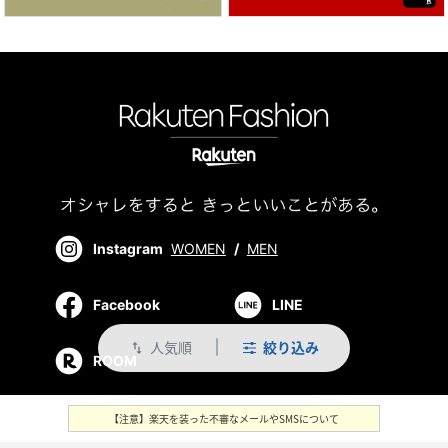
Instagram
WOMEN
/
MEN
Facebook
LINE
人気順
絞り込み
swap_vert
ROOM
【注意】楽天を装った不審なメールやSMSについて