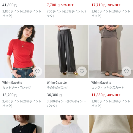
41,800
7,700
17,710
円
円
50
%
OFF
円
30
%
OFF
3,800
ポイント
(
10%ポイント
700
ポイント
(
10%ポイントバ
1,610
ポイント
(
10%ポイント
バック
)
ック
)
バック
)
Whim Gazette
Whim Gazette
Whim Gazette
カットソー・Tシャツ
その他のパンツ
ロング・マキシスカート
13,200
36,300
11,880
円
円
円
40
%
OFF
2,400
ポイント
(
20%ポイント
3,300
ポイント
(
10%ポイント
1,080
ポイント
(
10%ポイント
バック
)
バック
)
バック
)