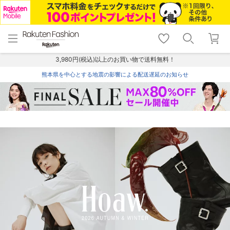
menu
home
search
favorite_border
shopping_cart
lock_outline
メニュー
トップ
検索
お気に入り
カート
ログイン
3,980円(税込)以上のお買い物で送料無料！
熊本県を中心とする地震の影響による配送遅延のお知らせ