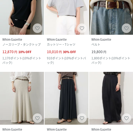
Whim Gazette
Whim Gazette
Whim Gazette
ノースリーブ・タンクトップ
カットソー・Tシャツ
ベルト
12,870
10,010
19,800
円
10
%
OFF
円
30
%
OFF
円
1,170
ポイント
(
10%ポイント
910
ポイント
(
10%ポイントバ
1,800
ポイント
(
10%ポイント
バック
)
ック
)
バック
)
Whim Gazette
Whim Gazette
Whim Gazette