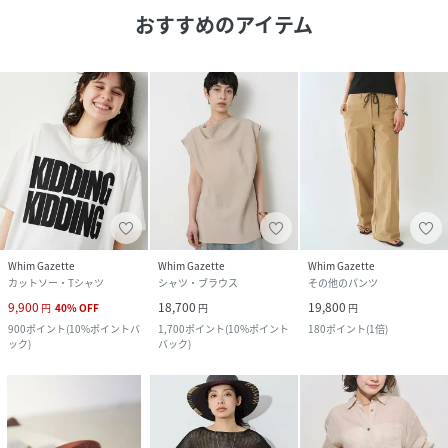
おすすめのアイテム
Whim Gazette
Whim Gazette
Whim Gazette
カットソー・Tシャツ
シャツ・ブラウス
その他のパンツ
9,900
18,700
19,800
円
40
%
OFF
円
円
900
ポイント
(
10%ポイントバ
1,700
ポイント
(
10%ポイント
180
ポイント
(
1倍
)
ック
)
バック
)