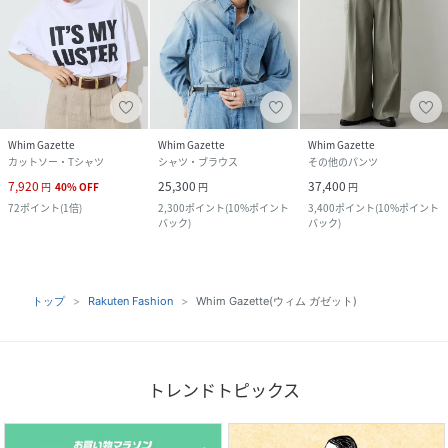
Whim Gazette
Whim Gazette
Whim Gazette
カットソー・Tシャツ
シャツ・ブラウス
その他のパンツ
7,920
25,300
37,400
円
40
%
OFF
円
円
72
ポイント
(
1倍
)
2,300
ポイント
(
10%ポイント
3,400
ポイント
(
10%ポイント
バック
)
バック
)
トップ
Rakuten Fashion
Whim Gazette(ウィム ガゼット)
トレンドトピックス