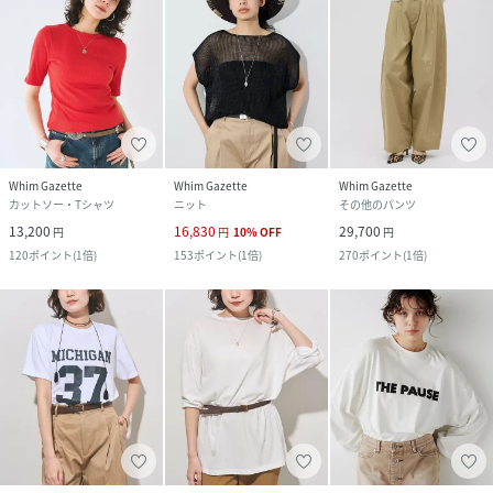
Whim Gazette
Whim Gazette
Whim Gazette
カットソー・Tシャツ
ニット
その他のパンツ
13,200
16,830
29,700
円
円
10
%
OFF
円
120
ポイント
(
1倍
)
153
ポイント
(
1倍
)
270
ポイント
(
1倍
)