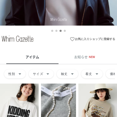
favorite_border
お気に入りショップに登録する
アイテム
お知らせ
NEW
arrow_drop_down
arrow_drop_down
arrow_drop_down
arrow_drop_down
性別
サイズ
袖丈
着丈
価格