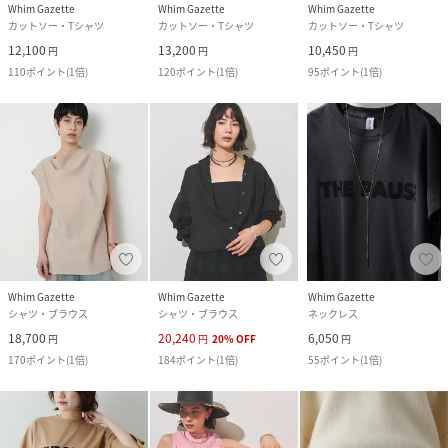
Whim Gazette
Whim Gazette
Whim Gazette
カットソー・Tシャツ
カットソー・Tシャツ
カットソー・Tシャツ
12,100
13,200
10,450
円
円
円
110
ポイント
(
1倍
)
120
ポイント
(
1倍
)
95
ポイント
(
1倍
)
Whim Gazette
Whim Gazette
Whim Gazette
シャツ・ブラウス
シャツ・ブラウス
ネックレス
18,700
20,240
6,050
円
円
20
%
OFF
円
170
ポイント
(
1倍
)
184
ポイント
(
1倍
)
55
ポイント
(
1倍
)