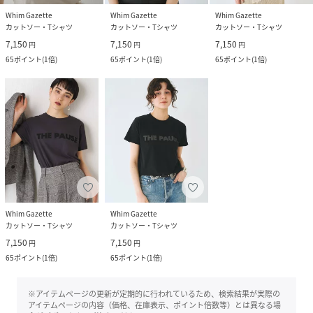
Whim Gazette
Whim Gazette
Whim Gazette
カットソー・Tシャツ
カットソー・Tシャツ
カットソー・Tシャツ
7,150
7,150
7,150
円
円
円
65
ポイント
(
1倍
)
65
ポイント
(
1倍
)
65
ポイント
(
1倍
)
Whim Gazette
Whim Gazette
カットソー・Tシャツ
カットソー・Tシャツ
7,150
7,150
円
円
65
ポイント
(
1倍
)
65
ポイント
(
1倍
)
※アイテムページの更新が定期的に行われているため、検索結果が実際の
アイテムページの内容（価格、在庫表示、ポイント倍数等）とは異なる場