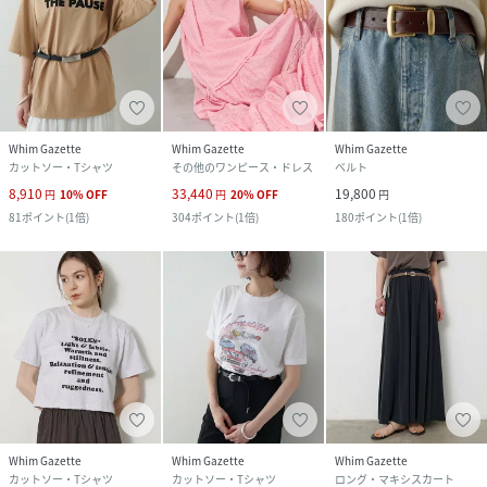
Whim Gazette
Whim Gazette
Whim Gazette
カットソー・Tシャツ
その他のワンピース・ドレス
ベルト
8,910
33,440
19,800
円
10
%
OFF
円
20
%
OFF
円
81
ポイント
(
1倍
)
304
ポイント
(
1倍
)
180
ポイント
(
1倍
)
Whim Gazette
Whim Gazette
Whim Gazette
カットソー・Tシャツ
カットソー・Tシャツ
ロング・マキシスカート