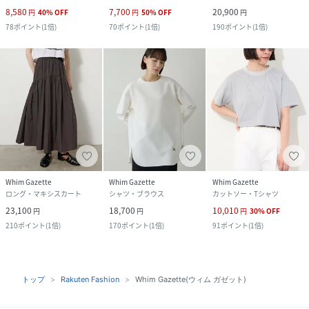
8,580
7,700
20,900
円
40
%
OFF
円
50
%
OFF
円
78
ポイント
(
1倍
)
70
ポイント
(
1倍
)
190
ポイント
(
1倍
)
Whim Gazette
Whim Gazette
Whim Gazette
ロング・マキシスカート
シャツ・ブラウス
カットソー・Tシャツ
23,100
18,700
10,010
円
円
円
30
%
OFF
210
ポイント
(
1倍
)
170
ポイント
(
1倍
)
91
ポイント
(
1倍
)
トップ
Rakuten Fashion
Whim Gazette(ウィム ガゼット)