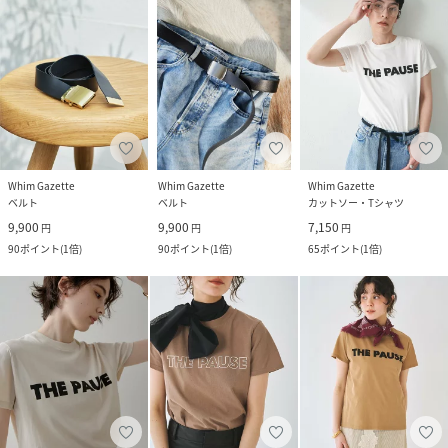
Whim Gazette
Whim Gazette
Whim Gazette
ベルト
ベルト
カットソー・Tシャツ
9,900
9,900
7,150
円
円
円
90
ポイント
(
1倍
)
90
ポイント
(
1倍
)
65
ポイント
(
1倍
)