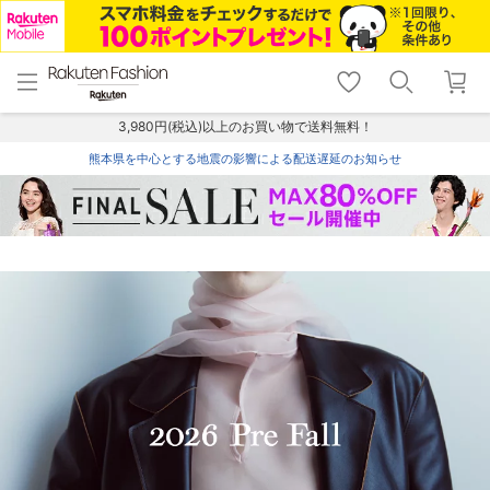
menu
home
search
favorite_border
shopping_cart
lock_outline
メニュー
トップ
検索
お気に入り
カート
ログイン
3,980円(税込)以上のお買い物で送料無料！
熊本県を中心とする地震の影響による配送遅延のお知らせ