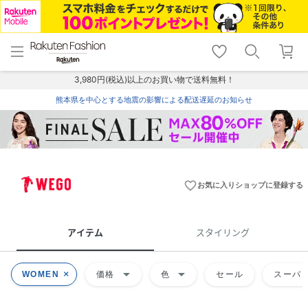
menu
home
search
favorite_border
shopping_cart
lock_outline
メニュー
トップ
検索
お気に入り
カート
ログイン
3,980円(税込)以上のお買い物で送料無料！
熊本県を中心とする地震の影響による配送遅延のお知らせ
favorite_border
お気に入りショップに登録する
アイテム
スタイリング
arrow_drop_down
arrow_drop_down
WOMEN
価格
色
セール
スーパー