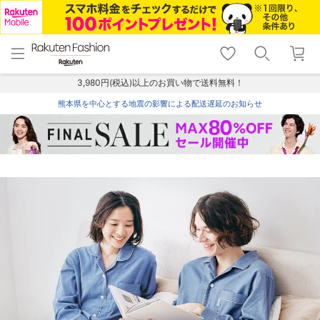
menu
home
search
favorite_border
shopping_cart
lock_outline
メニュー
トップ
検索
お気に入り
カート
ログイン
3,980円(税込)以上のお買い物で送料無料！
熊本県を中心とする地震の影響による配送遅延のお知らせ