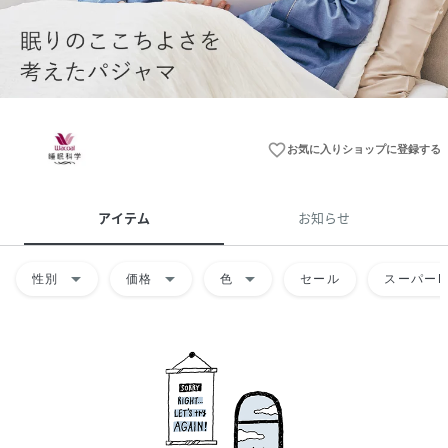
favorite_border
お気に入りショップに登録する
アイテム
お知らせ
arrow_drop_down
arrow_drop_down
arrow_drop_down
性別
価格
色
セール
スーパーD