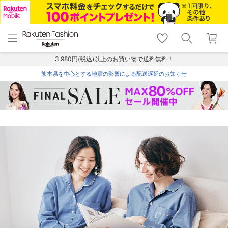
menu
home
search
favorite_border
shopping_cart
lock_outline
メニュー
トップ
検索
お気に入り
カート
ログイン
3,980円(税込)以上のお買い物で送料無料！
熊本県を中心とする地震の影響による配送遅延のお知らせ