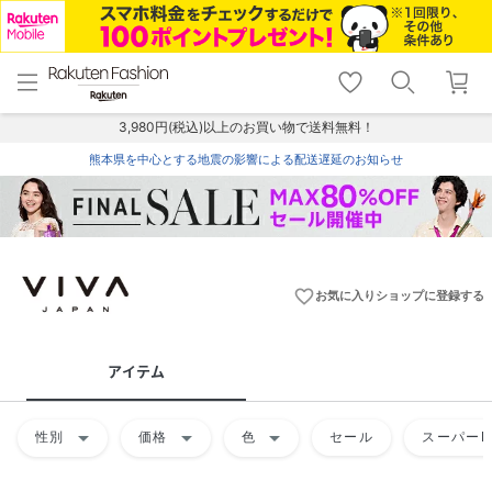
menu
home
search
favorite_border
shopping_cart
lock_outline
メニュー
トップ
検索
お気に入り
カート
ログイン
3,980円(税込)以上のお買い物で送料無料！
熊本県を中心とする地震の影響による配送遅延のお知らせ
favorite_border
お気に入りショップに登録する
アイテム
arrow_drop_down
arrow_drop_down
arrow_drop_down
性別
価格
色
セール
スーパーD