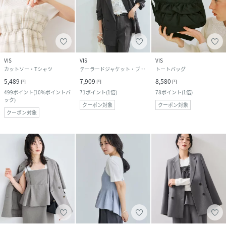
VIS
VIS
VIS
カットソー・Tシャツ
テーラードジャケット・ブレザー
トートバッグ
5,489
7,909
8,580
円
円
円
499
ポイント
(
10%ポイントバ
71
ポイント
(
1倍
)
78
ポイント
(
1倍
)
ック
)
クーポン対象
クーポン対象
クーポン対象