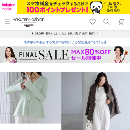
menu
home
search
favorite_border
shopping_cart
lock_outline
メニュー
トップ
検索
お気に入り
カート
ログイン
3,980円(税込)以上のお買い物で送料無料！
熊本県を中心とする地震の影響による配送遅延のお知らせ