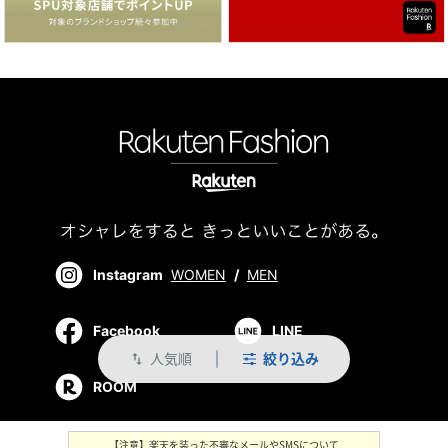
Instagram
WOMEN
/
MEN
Facebook
LINE
人気順
絞り込み
swap_vert
ROOM
【注意】楽天を装った不審なメールやSMSについて