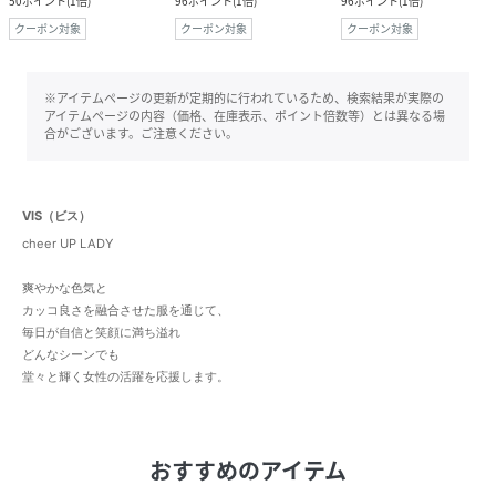
50
ポイント
(
1倍
)
96
ポイント
(
1倍
)
96
ポイント
(
1倍
)
クーポン対象
クーポン対象
クーポン対象
※アイテムページの更新が定期的に行われているため、検索結果が実際の
アイテムページの内容（価格、在庫表示、ポイント倍数等）とは異なる場
合がございます。ご注意ください。
VIS（ビス）
cheer UP LADY
爽やかな色気と
カッコ良さを融合させた服を通じて、
毎日が自信と笑顔に満ち溢れ
どんなシーンでも
堂々と輝く女性の活躍を応援します。
おすすめのアイテム