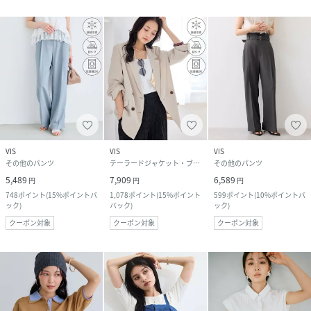
VIS
VIS
VIS
その他のパンツ
テーラードジャケット・ブレザー
その他のパンツ
5,489
7,909
6,589
円
円
円
748
ポイント
(
15%ポイントバ
1,078
ポイント
(
15%ポイント
599
ポイント
(
10%ポイントバ
ック
)
バック
)
ック
)
クーポン対象
クーポン対象
クーポン対象