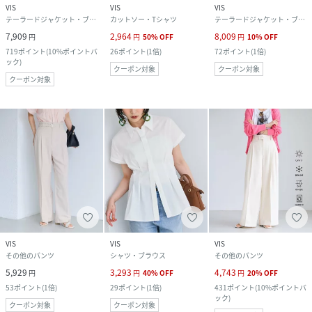
VIS
VIS
VIS
テーラードジャケット・ブレザー
カットソー・Tシャツ
テーラードジャケット・ブレザー
7,909
2,964
8,009
円
円
50
%
OFF
円
10
%
OFF
719
ポイント
(
10%ポイントバ
26
ポイント
(
1倍
)
72
ポイント
(
1倍
)
ック
)
クーポン対象
クーポン対象
クーポン対象
VIS
VIS
VIS
その他のパンツ
シャツ・ブラウス
その他のパンツ
5,929
3,293
4,743
円
円
40
%
OFF
円
20
%
OFF
53
ポイント
(
1倍
)
29
ポイント
(
1倍
)
431
ポイント
(
10%ポイントバ
ック
)
クーポン対象
クーポン対象