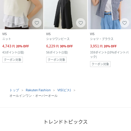
VIS
VIS
VIS
ニット
シャツワンピース
シャツ・ブラウス
4,743
6,229
3,951
円
20
%
OFF
円
30
%
OFF
円
20
%
OFF
43
ポイント
(
1倍
)
56
ポイント
(
1倍
)
359
ポイント
(
10%ポイントバ
ック
)
クーポン対象
クーポン対象
クーポン対象
トップ
Rakuten Fashion
VIS(ビス)
オールインワン・オーバーオール
トレンドトピックス