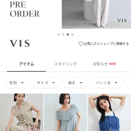
favorite_border
お気に入りショップに登録する
アイテム
スタイリング
お知らせ
NEW
arrow_drop_down
arrow_drop_down
arrow_drop_down
arrow_drop_down
性別
サイズ
袖丈
パンツ丈