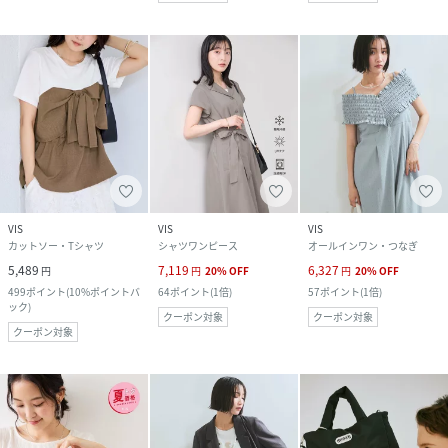
VIS
VIS
VIS
カットソー・Tシャツ
シャツワンピース
オールインワン・つなぎ
5,489
7,119
6,327
円
円
20
%
OFF
円
20
%
OFF
499
ポイント
(
10%ポイントバ
64
ポイント
(
1倍
)
57
ポイント
(
1倍
)
ック
)
クーポン対象
クーポン対象
クーポン対象