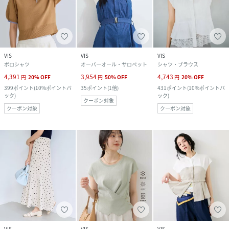
VIS
VIS
VIS
ポロシャツ
オーバーオール・サロペット
シャツ・ブラウス
4,391
3,954
4,743
円
20
%
OFF
円
50
%
OFF
円
20
%
OFF
399
ポイント
(
10%ポイントバ
35
ポイント
(
1倍
)
431
ポイント
(
10%ポイントバ
ック
)
ック
)
クーポン対象
クーポン対象
クーポン対象
VIS
VIS
VIS