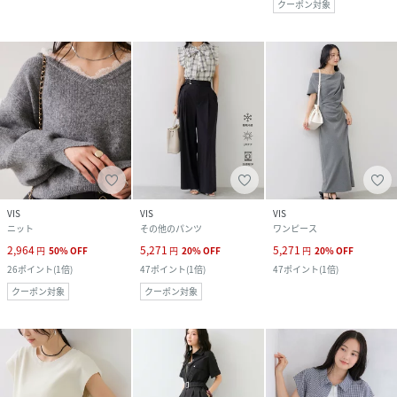
クーポン対象
VIS
VIS
VIS
ニット
その他のパンツ
ワンピース
2,964
5,271
5,271
円
50
%
OFF
円
20
%
OFF
円
20
%
OFF
26
ポイント
(
1倍
)
47
ポイント
(
1倍
)
47
ポイント
(
1倍
)
クーポン対象
クーポン対象