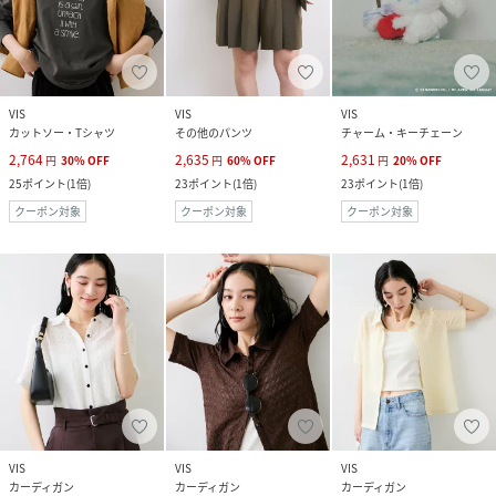
VIS
VIS
VIS
カットソー・Tシャツ
その他のパンツ
チャーム・キーチェーン
2,764
2,635
2,631
円
30
%
OFF
円
60
%
OFF
円
20
%
OFF
25
ポイント
(
1倍
)
23
ポイント
(
1倍
)
23
ポイント
(
1倍
)
クーポン対象
クーポン対象
クーポン対象
VIS
VIS
VIS
カーディガン
カーディガン
カーディガン