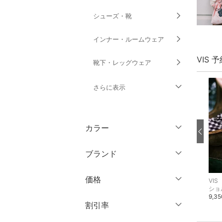
シューズ・靴
インナー・ルームウェア
VIS 
靴下・レッグウェア
さらに表示
ファッション雑貨
カラー
アクセサリー・腕時計
ブランド
財布・ポーチ・ケース
ブランド一覧からさがす >
価格
VIS
VIS
VIS
帽子
カーディガン
シャツ・ブラウス
ショ
5,489円
6,919円
9,3
円
～
円
割引率
ヘアアクセサリー