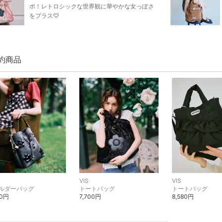
ボ！レトロシックな世界観に華やかな女っぽさ
をプラス♡
予約商品
VIS
VIS
ルダーバッグ
トートバッグ
トートバッグ
50円
7,700円
8,580円