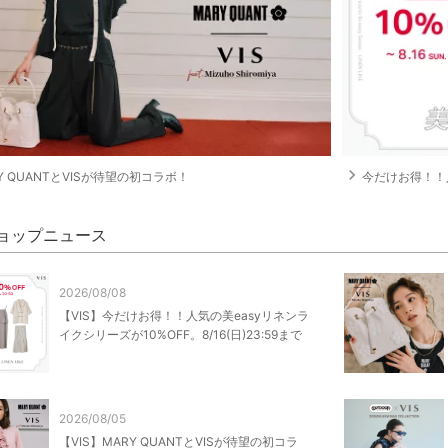
navigate_next
Y QUANTとVISが待望の初コラボ！
今だけお得！！人気の
 ショップニュース
2026/08/08
【VIS】今だけお得！！人気の美easyリネンラ
イクシリーズが10%OFF。8/16(日)23:59まで
2026/08/05
【VIS】MARY QUANTとVISが待望の初コラ