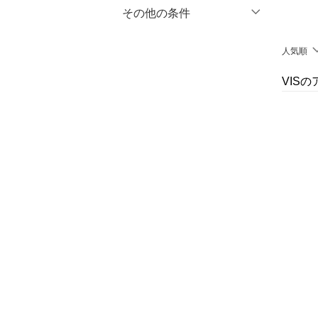
マタニティウェア・ベビ
％OFF
～
％OFF
その他の条件
絞り込み
クリア
絞り込み
ー用品
クーポン対象のみ表示
人気順
絞り込み
スーツ・フォーマル
スーパーDEALのみ表示
VIS
水着・スイムグッズ
クリア
絞り込み
着物・浴衣・和装小物
スキンケア
ベースメイク
メイクアップ
ネイル
ボディケア・オーラルケ
ア