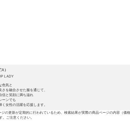
ビス）
UP LADY
な色気と
良さを融合させた服を通じて、
自信と笑顔に満ち溢れ
シーンでも
輝く女性の活躍を応援します。
ージの更新が定期的に行われているため、検索結果が実際の商品ページの内容（価
す。ご注意ください。