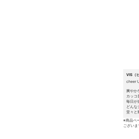
ヘアケア
フレグランス
メイク道具・美容器具
コフレ・キット・セット
食器・調理器具・キッチ
ン用品
VIS（
cheer 
インテリア・生活雑貨
爽やか
カッコ
スマホグッズ・オーディ
毎日が
どんな
オ機器
堂々と
※商品ペ
スポーツ・アウトドア用
ございま
品