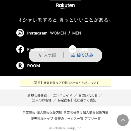
Instagram
WOMEN
/
MEN
Facebook
LINE
人気順
絞り込み
swap_vert
ROOM
【注意】楽天を装った不審なメールやSMSについて
新規会員登録
／
ご利用ガイド
／
お問い合わせ
／
法人のお客様
／
特定商取引法に基づく表記
企業情報
個人情報保護方針
事業者様向け個人情報保護方針
楽天市場トップ
楽天のサービス一覧
アプリ一覧
© Rakuten Group, Inc.