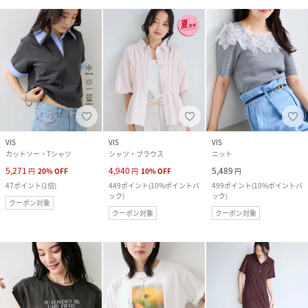
VIS
VIS
VIS
カットソー・Tシャツ
シャツ・ブラウス
ニット
5,271
4,940
5,489
円
20
%
OFF
円
10
%
OFF
円
47
ポイント
(
1倍
)
449
ポイント
(
10%ポイントバ
499
ポイント
(
10%ポイントバ
ック
)
ック
)
クーポン対象
クーポン対象
クーポン対象