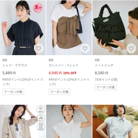
VIS
VIS
VIS
シャツ・ブラウス
カットソー・Tシャツ
トートバッグ
5,489
4,940
8,580
円
円
10
%
OFF
円
499
ポイント
(
10%ポイントバ
449
ポイント
(
10%ポイントバ
78
ポイント
(
1倍
)
ック
)
ック
)
クーポン対象
クーポン対象
クーポン対象