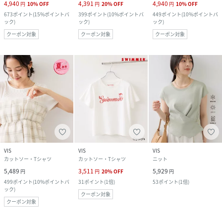
4,940
4,391
4,940
円
10
%
OFF
円
20
%
OFF
円
10
%
OFF
673
ポイント
(
15%ポイントバ
399
ポイント
(
10%ポイントバ
449
ポイント
(
10%ポイントバ
ック
)
ック
)
ック
)
クーポン対象
クーポン対象
クーポン対象
VIS
VIS
VIS
カットソー・Tシャツ
カットソー・Tシャツ
ニット
5,489
3,511
5,929
円
円
20
%
OFF
円
499
ポイント
(
10%ポイントバ
31
ポイント
(
1倍
)
53
ポイント
(
1倍
)
ック
)
クーポン対象
クーポン対象