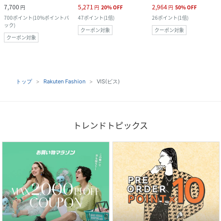
7,700
5,271
2,964
円
円
20
%
OFF
円
50
%
OFF
700
ポイント
(
10%ポイントバ
47
ポイント
(
1倍
)
26
ポイント
(
1倍
)
ック
)
クーポン対象
クーポン対象
クーポン対象
トップ
Rakuten Fashion
VIS(ビス)
トレンドトピックス