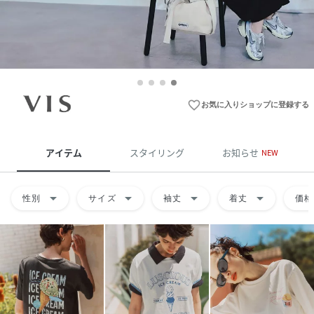
favorite_border
お気に入りショップに登録する
アイテム
スタイリング
お知らせ
NEW
arrow_drop_down
arrow_drop_down
arrow_drop_down
arrow_drop_down
性別
サイズ
袖丈
着丈
価格