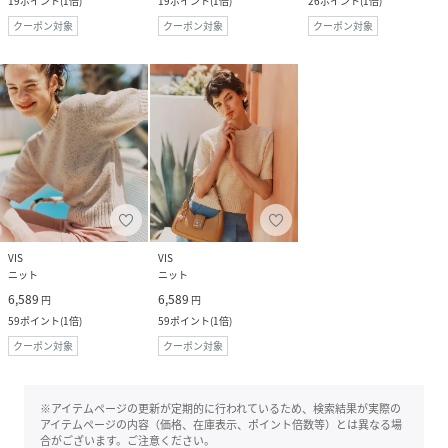
19
ポイント
(
1倍
)
19
ポイント
(
1倍
)
26
ポイント
(
1倍
)
クーポン対象
クーポン対象
クーポン対象
VIS
VIS
ニット
ニット
6,589
6,589
円
円
59
ポイント
(
1倍
)
59
ポイント
(
1倍
)
クーポン対象
クーポン対象
※アイテムページの更新が定期的に行われているため、検索結果が実際の
アイテムページの内容（価格、在庫表示、ポイント倍数等）とは異なる場
合がございます。ご注意ください。