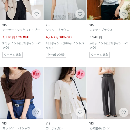
VIS
VIS
VIS
テーラードジャケット・ブレザー
シャツ・ブラウス
シャツ・ブラウス
7,118
4,743
5,940
円
10
%
OFF
円
20
%
OFF
円
970
ポイント
(
15%ポイントバ
431
ポイント
(
10%ポイントバ
540
ポイント
(
10%ポイントバ
ック
)
ック
)
ック
)
クーポン対象
クーポン対象
クーポン対象
VIS
VIS
VIS
カットソー・Tシャツ
カーディガン
その他のパンツ