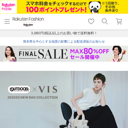
menu
home
search
favorite_border
shopping_cart
lock_outline
メニュー
トップ
検索
お気に入り
カート
ログイン
3,980円(税込)以上のお買い物で送料無料！
熊本県を中心とする地震の影響による配送遅延のお知らせ