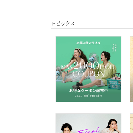
クーポン対象のみ表示
絞り込み
バッグ
スーパーDEALのみ表示
トピックス
シューズ・靴
クリア
絞り込み
インナー・ルームウェア
靴下・レッグウェア
ファッション雑貨
財布・ポーチ・ケース
帽子
ヘアアクセサリー
マタニティウェア・ベビ
ー用品