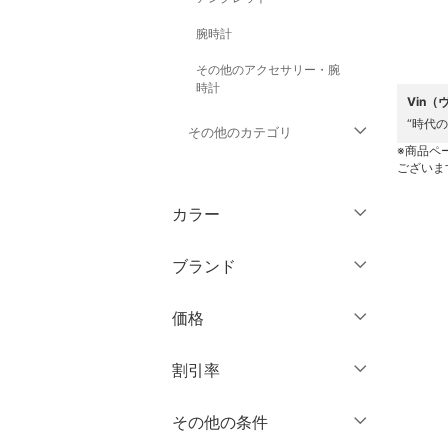
腕時計
その他のアクセサリー・腕
時計
Vin（
“時代
その他のカテゴリ
※商品ペ
ございま
トップス
カラー
ジャケット・アウター
ブランド
パンツ
ブランド一覧からさがす >
価格
ワンピース・ドレス
円
～
円
割引率
スカート
オールインワン・オーバ
％OFF
～
％OFF
その他の条件
絞り込み
クリア
絞り込み
ーオール