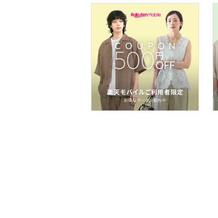
フレグランス
メイク道具・美容器具
コフレ・キット・セット
食器・調理器具・キッチ
ン用品
インテリア・生活雑貨
スマホグッズ・オーディ
オ機器
スポーツ・アウトドア用
品
文房具