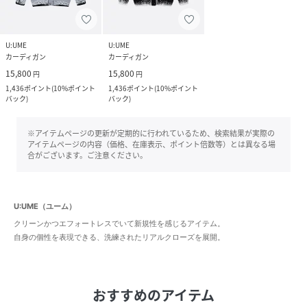
U:UME
U:UME
カーディガン
カーディガン
15,800
15,800
円
円
1,436
ポイント
(
10%ポイント
1,436
ポイント
(
10%ポイント
バック
)
バック
)
※アイテムページの更新が定期的に行われているため、検索結果が実際の
アイテムページの内容（価格、在庫表示、ポイント倍数等）とは異なる場
合がございます。ご注意ください。
U:UME（ユーム）
クリーンかつエフォートレスでいて新規性を感じるアイテム。
自身の個性を表現できる、洗練されたリアルクローズを展開。
おすすめのアイテム