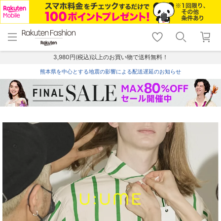
menu
home
search
favorite_border
shopping_cart
lock_outline
メニュー
トップ
検索
お気に入り
カート
ログイン
3,980円(税込)以上のお買い物で送料無料！
熊本県を中心とする地震の影響による配送遅延のお知らせ