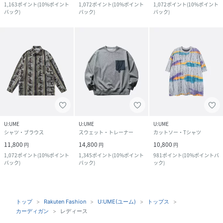
1,163
ポイント
(
10%ポイント
1,072
ポイント
(
10%ポイント
1,072
ポイント
(
10%ポイント
バック
)
バック
)
バック
)
U:UME
U:UME
U:UME
シャツ・ブラウス
スウェット・トレーナー
カットソー・Tシャツ
11,800
14,800
10,800
円
円
円
1,072
ポイント
(
10%ポイント
1,345
ポイント
(
10%ポイント
981
ポイント
(
10%ポイントバ
バック
)
バック
)
ック
)
トップ
Rakuten Fashion
U:UME(ユーム)
トップス
カーディガン
レディース