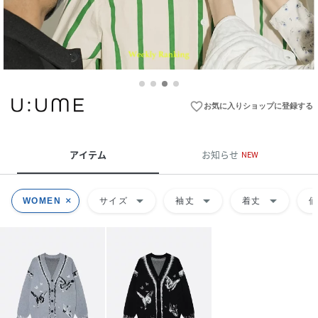
favorite_border
お気に入りショップに登録する
アイテム
お知らせ
NEW
arrow_drop_down
arrow_drop_down
arrow_drop_down
WOMEN
サイズ
袖丈
着丈