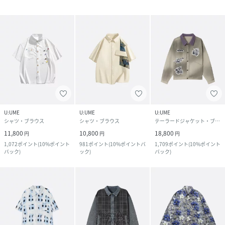
U:UME
U:UME
U:UME
シャツ・ブラウス
シャツ・ブラウス
テーラードジャケット・ブレザー
11,800
10,800
18,800
円
円
円
1,072
ポイント
(
10%ポイント
981
ポイント
(
10%ポイントバ
1,709
ポイント
(
10%ポイント
バック
)
ック
)
バック
)