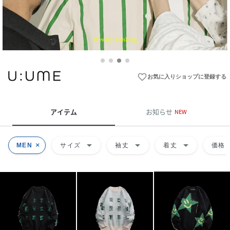
favorite_border
お気に入りショップに登録する
アイテム
お知らせ
NEW
arrow_drop_down
arrow_drop_down
arrow_drop_down
ar
MEN
サイズ
袖丈
着丈
価格