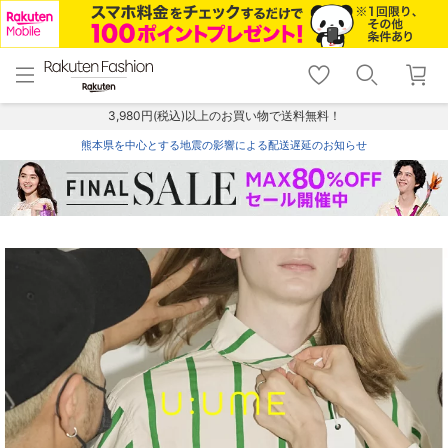
menu
home
search
favorite_border
shopping_cart
lock_outline
メニュー
トップ
検索
お気に入り
カート
ログイン
3,980円(税込)以上のお買い物で送料無料！
熊本県を中心とする地震の影響による配送遅延のお知らせ