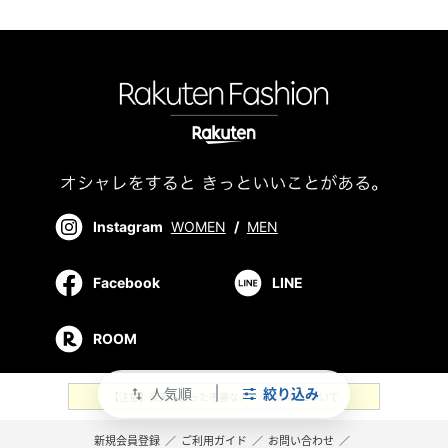
Instagram
WOMEN
/
MEN
Facebook
LINE
ROOM
人気順
絞り込み
swap_vert
【注意】楽天を装った不審なメールやSMSについて
新規会員登録
／
ご利用ガイド
／
お問い合わせ
／