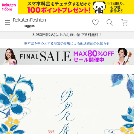
menu
home
search
favorite_border
shopping_cart
lock_outline
メニュー
トップ
検索
お気に入り
カート
ログイン
3,980円(税込)以上のお買い物で送料無料！
熊本県を中心とする地震の影響による配送遅延のお知らせ