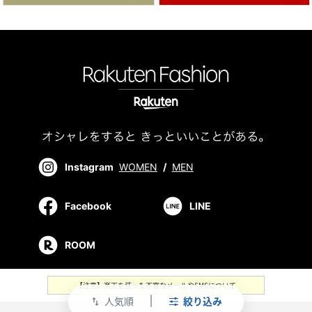
Instagram
WOMEN
/
MEN
Facebook
LINE
ROOM
【注意】楽天を装った不審なメールやSMSについて
人気順
絞り込み
swap_vert