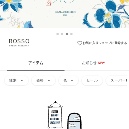
favorite_border
お気に入りショップに登録する
アイテム
お知らせ
NEW
arrow_drop_down
arrow_drop_down
arrow_drop_down
性別
価格
色
セール
スーパーD