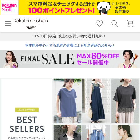
menu
home
search
favorite_border
shopping_cart
lock_outline
メニュー
トップ
検索
お気に入り
カート
ログイン
3,980円(税込)以上のお買い物で送料無料！
熊本県を中心とする地震の影響による配送遅延のお知らせ