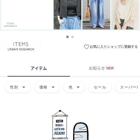
favorite_border
お気に入りショップに登録する
アイテム
お知らせ
NEW
arrow_drop_down
arrow_drop_down
arrow_drop_down
性別
価格
色
セール
スーパーD