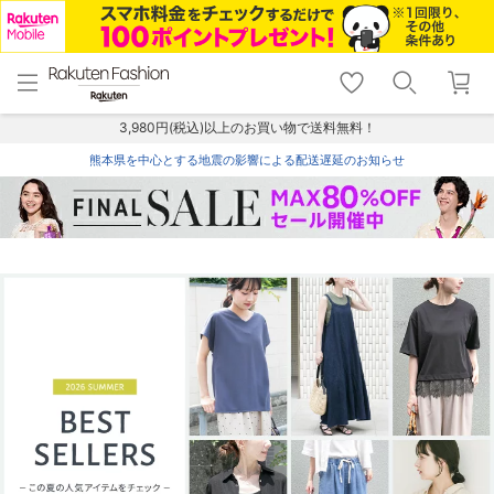
menu
home
search
favorite_border
shopping_cart
lock_outline
メニュー
トップ
検索
お気に入り
カート
ログイン
3,980円(税込)以上のお買い物で送料無料！
熊本県を中心とする地震の影響による配送遅延のお知らせ