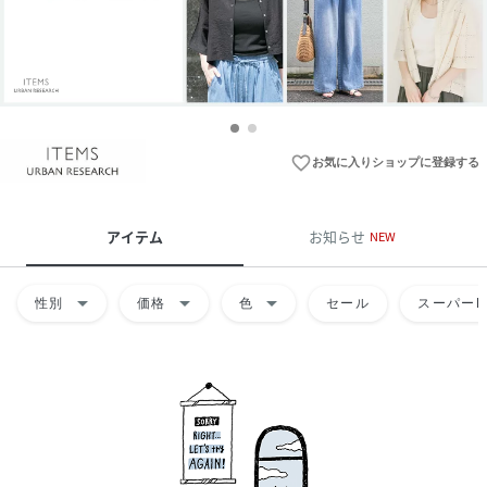
favorite_border
お気に入りショップに登録する
アイテム
お知らせ
NEW
arrow_drop_down
arrow_drop_down
arrow_drop_down
性別
価格
色
セール
スーパーD