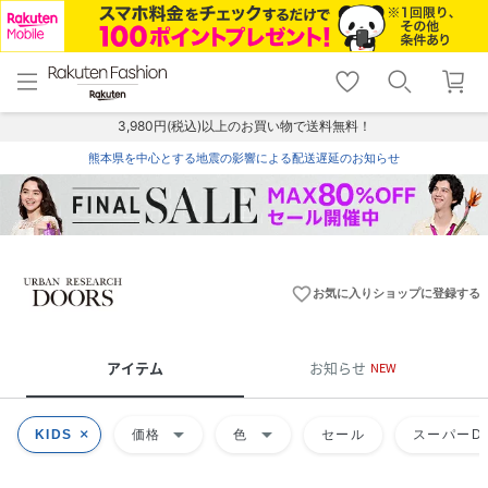
menu
home
search
favorite_border
shopping_cart
lock_outline
メニュー
トップ
検索
お気に入り
カート
ログイン
3,980円(税込)以上のお買い物で送料無料！
熊本県を中心とする地震の影響による配送遅延のお知らせ
favorite_border
お気に入りショップに登録する
アイテム
お知らせ
NEW
arrow_drop_down
arrow_drop_down
KIDS
価格
色
セール
スーパーDE