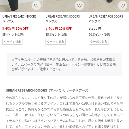
URBAN RESEARCH DOORS
URBAN RESEARCH DOORS
URBAN RESEARCH DOORS
パンプス
パンプス
パンプス
9,405
9,405
9,900
円
10
%
OFF
円
10
%
OFF
円
85
ポイント
(
1倍
)
85
ポイント
(
1倍
)
90
ポイント
(
1倍
)
クーポン対象
クーポン対象
クーポン対象
※アイテムページの更新が定期的に行われているため、検索結果が実際の
アイテムページの内容（価格、在庫表示、ポイント倍数等）とは異なる場
合がございます。ご注意ください。
URBAN RESEARCH DOORS（アーバンリサーチドアーズ）
今の暮らしをここちよく作り手の思いが感じられる丁寧な仕事。時代を超えて愛さ
れるシンプルで長く使えるデザイン。これまで変化や効率だけを追い求めてきた時
代だからこそ、気持ちを込めて作られた価値あるものたちを、私たちは大切にした
い。「着る・食べる・住む」という日々の暮らしを内面から心地よくしてくれるア
イテムたち。私たちはそういったアイテムに込められた、思いを伝える橋渡し役と
して、また、ファッションを通した「新しい価値観へのドア」を開く案内役とし