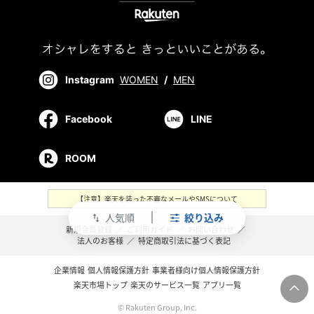
Instagram
WOMEN
/
MEN
Facebook
LINE
ROOM
【注意】楽天を装った不審なメールやSMSについて
人気順
絞り込み
swap_vert
新規会員登録
／
ご利用ガイド
／
お問い合わせ
／
法人のお客様
／
特定商取引法に基づく表記
企業情報
個人情報保護方針
事業者様向け個人情報保護方針
楽天市場トップ
楽天のサービス一覧
アプリ一覧
© Rakuten Group, Inc.