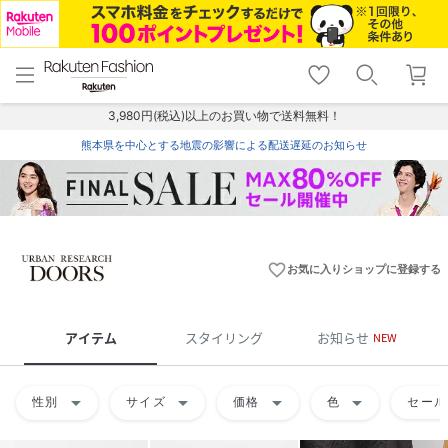
menu
home
search
favorite_border
shopping_cart
lock_outline
メニュー
トップ
検索
お気に入り
カート
ログイン
3,980円(税込)以上のお買い物で送料無料！
熊本県を中心とする地震の影響による配送遅延のお知らせ
favorite_border
お気に入りショップに登録する
アイテム
スタイリング
お知らせ
NEW
arrow_drop_down
arrow_drop_down
arrow_drop_down
arrow_drop_down
性別
サイズ
価格
色
セール