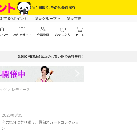
で100ポイント!
楽天グループ
楽天市場
3,980円(税込)以上のお買い物で送料無料！
navigate_next
ッグ
レディース
2026/08/05
今の気分に寄り添う、最旬スカートコレクショ
ン