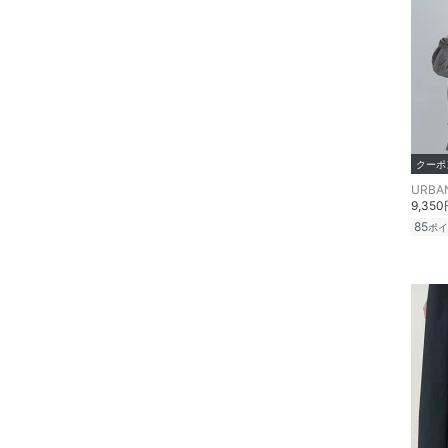
オ機器
スポーツ・アウトドア用
品
文房具
クーポ
ペット用品
9,35
福袋・ギフト・その他
85
ポイ