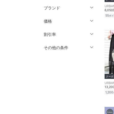
～XS
S
ブランド
ワンピース・ドレス
6,05
M
L
55
ポイ
ブランド一覧からさがす >
XL
XXL
価格
スカート
3XL～
フリー
オールインワン・オーバ
円
～
円
割引率
ーオール
クリア
絞り込み
％OFF
～
％OFF
その他の条件
絞り込み
シューズ・靴
クリア
絞り込み
クーポン対象のみ表示
インナー・ルームウェア
絞り込み
スーパーDEALのみ表示
靴下・レッグウェア
クーポ
クリア
絞り込み
ファッション雑貨
13,2
1,200
アクセサリー・腕時計
財布・ポーチ・ケース