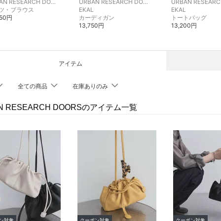
URBAN RESEARCH DOORS
URBAN RESEARCH DOORS
ツ・ブラウス
EKAL
EKAL
450円
カーディガン
トートバッグ
13,750円
13,200円
アイテム
全ての商品
在庫ありのみ
N RESEARCH DOORSのアイテム一覧
ン対象
クーポン対象
クーポン対象