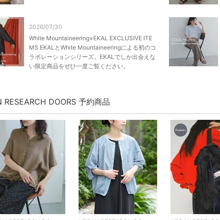
2026/07/30
White Mountaineering×EKAL EXCLUSIVE ITE
MS EKALとWhite Mountaineeringによる初のコ
ラボレーションシリーズ。EKALでしか出会えな
い限定商品をぜひ一度ご覧ください。
N RESEARCH DOORS 予約商品