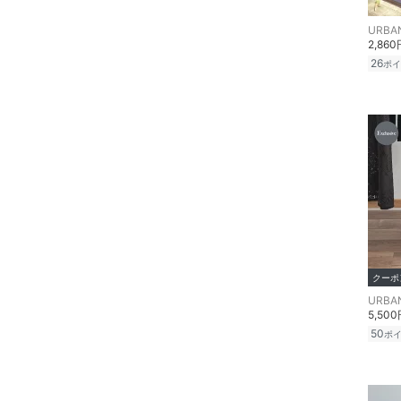
ネイル
2,860
ボディケア・オーラルケ
26
ポイ
ア
ヘアケア
フレグランス
メイク道具・美容器具
コフレ・キット・セット
クーポ
食器・調理器具・キッチ
ン用品
5,50
50
ポ
インテリア・生活雑貨
スマホグッズ・オーディ