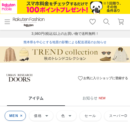
menu
home
search
favorite_border
shopping_cart
lock_outline
メニュー
トップ
検索
お気に入り
カート
ログイン
3,980円(税込)以上のお買い物で送料無料！
熊本県を中心とする地震の影響による配送遅延のお知らせ
favorite_border
お気に入りショップに登録する
アイテム
お知らせ
NEW
arrow_drop_down
arrow_drop_down
MEN
価格
色
セール
スーパーDE