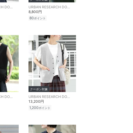
URBAN RESEARCH DOORS
URBAN RESEARCH DOORS
8,800円
80
ポイント
クーポン対象
URBAN RESEARCH DOORS
URBAN RESEARCH DOORS
13,200円
1,200
ポイント