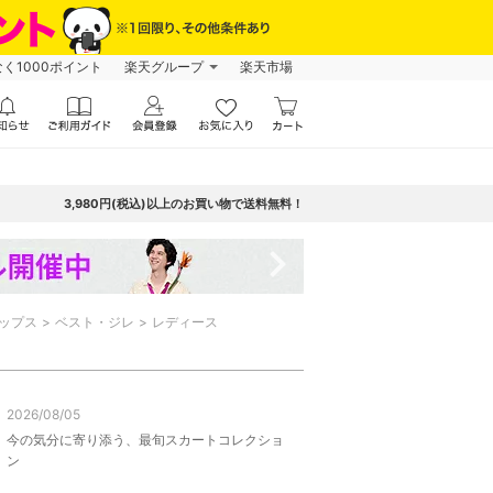
なく1000ポイント
楽天グループ
楽天市場
3,980円(税込)以上のお買い物で送料無料！
navigate_next
ップス
ベスト・ジレ
レディース
2026/08/05
今の気分に寄り添う、最旬スカートコレクショ
ン