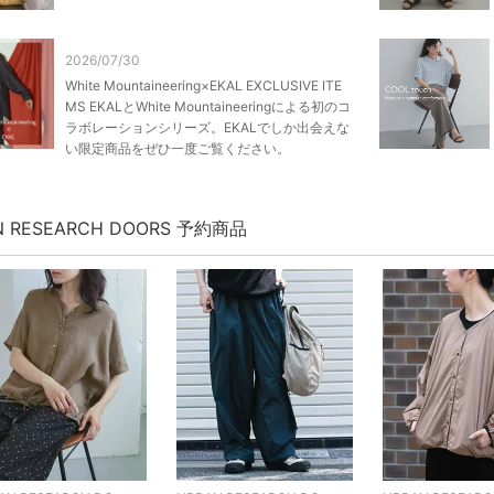
2026/07/30
White Mountaineering×EKAL EXCLUSIVE ITE
MS EKALとWhite Mountaineeringによる初のコ
ラボレーションシリーズ。EKALでしか出会えな
い限定商品をぜひ一度ご覧ください。
N RESEARCH DOORS 予約商品