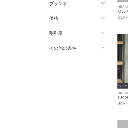
ミドル丈
XL
XXL
ブランド
オールインワン・オーバ
ーオール
ロング丈
7,150
3XL～
フリー
ブランド一覧からさがす >
65
価格
ポイ
バッグ
クリア
絞り込み
クリア
絞り込み
円
～
円
割引率
シューズ・靴
％OFF
～
％OFF
その他の条件
インナー・ルームウェア
絞り込み
クリア
絞り込み
クーポン対象のみ表示
靴下・レッグウェア
絞り込み
スーパーDEALのみ表示
ファッション雑貨
クリア
絞り込み
クーポ
アクセサリー・腕時計
8,80
財布・ポーチ・ケース
80
ポ
帽子