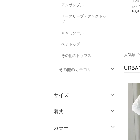
URBAN RESEARCH DOORS
URBAN RESEARCH DOORS
アンサンブル
その他のパンツ
ジーンズ・デニムパンツ
シャ
14,300円
14,300円
10,
ノースリーブ・タンクトッ
プ
キャミソール
ベアトップ
人気順
その他のトップス
URBA
その他のカテゴリ
ジャケット・アウター
サイズ
パンツ
ウェア（S/M/L）
着丈
ワンピース・ドレス
～XS
S
カラー
スカート
ショート丈
M
L