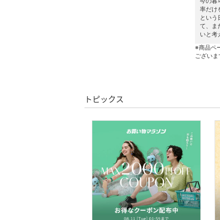
今の暮
品
率だけ
という
文房具
て、ま
いと考
ペット用品
※商品ペ
ございま
福袋・ギフト・その他
トピックス