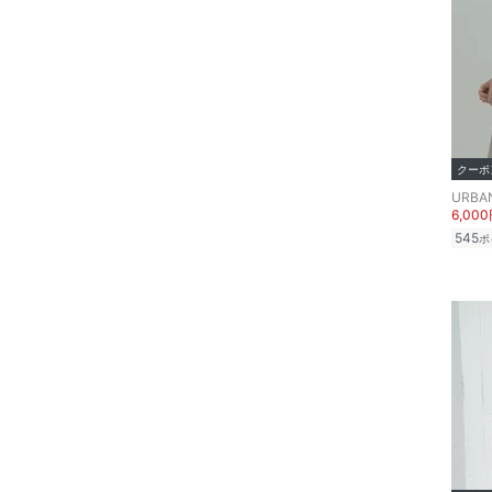
ヘアアクセサリー
マタニティウェア・ベビ
ー用品
スーツ・フォーマル
クーポ
水着・スイムグッズ
6,00
着物・浴衣・和装小物
545
ポ
スキンケア
ベースメイク
メイクアップ
ネイル
ボディケア・オーラルケ