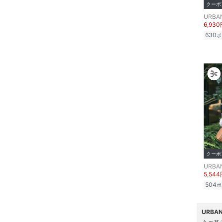
クーポ
ア
6,93
ヘアケア
630
ポ
フレグランス
メイク道具・美容器具
コフレ・キット・セット
食器・調理器具・キッチ
ン用品
クーポ
インテリア・生活雑貨
5,54
スマホグッズ・オーディ
504
ポ
オ機器
URBA
スポーツ・アウトドア用