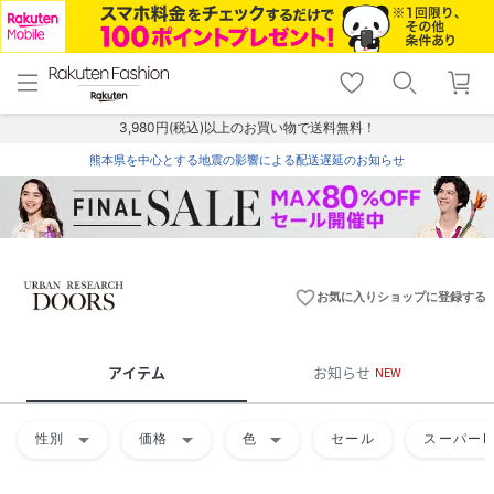
menu
home
search
favorite_border
shopping_cart
lock_outline
メニュー
トップ
検索
お気に入り
カート
ログイン
3,980円(税込)以上のお買い物で送料無料！
熊本県を中心とする地震の影響による配送遅延のお知らせ
favorite_border
お気に入りショップに登録する
アイテム
お知らせ
NEW
arrow_drop_down
arrow_drop_down
arrow_drop_down
性別
価格
色
セール
スーパーD