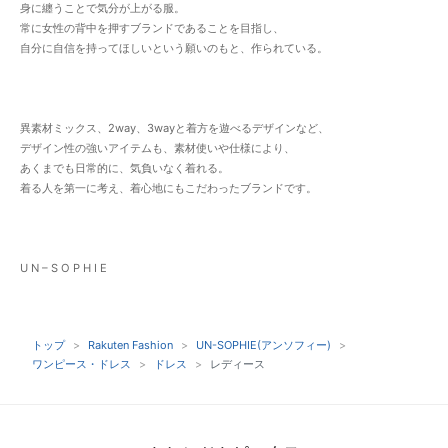
身に纏うことで気分が上がる服。
常に女性の背中を押すブランドであることを目指し、
自分に自信を持ってほしいという願いのもと、作られている。
異素材ミックス、2way、3wayと着方を遊べるデザインなど、
デザイン性の強いアイテムも、素材使いや仕様により、
あくまでも日常的に、気負いなく着れる。
着る人を第一に考え、着心地にもこだわったブランドです。
U N – S O P H I E
トップ
Rakuten Fashion
UN-SOPHIE(アンソフィー)
ワンピース・ドレス
ドレス
レディース