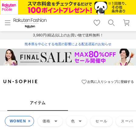
menu
home
search
favorite_border
shopping_cart
lock_outline
メニュー
トップ
検索
お気に入り
カート
ログイン
3,980円(税込)以上のお買い物で送料無料！
熊本県を中心とする地震の影響による配送遅延のお知らせ
favorite_border
お気に入りショップに登録する
アイテム
arrow_drop_down
arrow_drop_down
WOMEN
価格
色
セール
スーパー