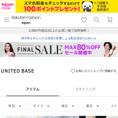
menu
home
search
favorite_border
shopping_cart
lock_outline
メニュー
トップ
検索
お気に入り
カート
ログイン
3,980円(税込)以上のお買い物で送料無料！
熊本県を中心とする地震の影響による配送遅延のお知らせ
favorite_border
お気に入りショップに登録する
アイテム
スタイリング
arrow_drop_down
arrow_drop_down
arrow_drop_down
arrow_drop_down
性別
サイズ
袖丈
着丈
スカ