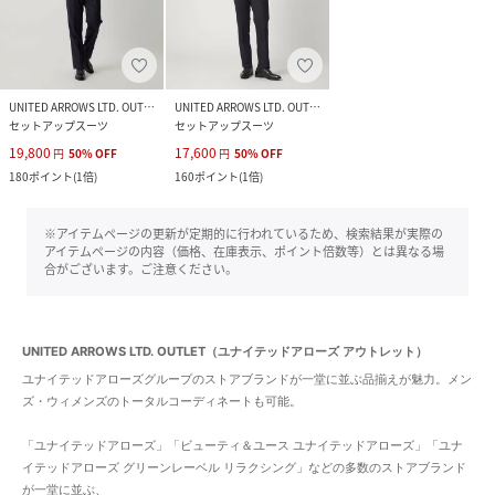
UNITED ARROWS LTD. OUTLET
UNITED ARROWS LTD. OUTLET
セットアップスーツ
セットアップスーツ
19,800
17,600
円
50
%
OFF
円
50
%
OFF
180
ポイント
(
1倍
)
160
ポイント
(
1倍
)
※アイテムページの更新が定期的に行われているため、検索結果が実際の
アイテムページの内容（価格、在庫表示、ポイント倍数等）とは異なる場
合がございます。ご注意ください。
UNITED ARROWS LTD. OUTLET（ユナイテッドアローズ アウトレット）
ユナイテッドアローズグループのストアブランドが一堂に並ぶ品揃えが魅力。メン
ズ・ウィメンズのトータルコーディネートも可能。
「ユナイテッドアローズ」「ビューティ＆ユース ユナイテッドアローズ」「ユナ
イテッドアローズ グリーンレーベル リラクシング」などの多数のストアブランド
が一堂に並ぶ、