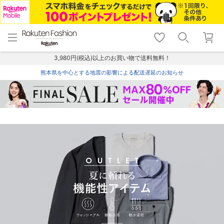
menu
home
search
favorite_border
shopping_cart
lock_outline
メニュー
トップ
検索
お気に入り
カート
ログイン
3,980円(税込)以上のお買い物で送料無料！
熊本県を中心とする地震の影響による配送遅延のお知らせ