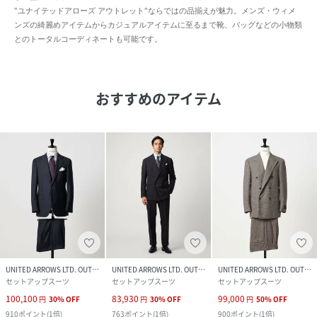
"ユナイテッドアローズ アウトレット"ならではの品揃えが魅力。メンズ・ウィメ
ンズの綺麗めアイテムからカジュアルアイテムに至るまで靴、バッグなどの小物類
とのトータルコーディネートも可能です。
おすすめのアイテム
UNITED ARROWS LTD. OUTLET
UNITED ARROWS LTD. OUTLET
UNITED ARROWS LTD. OUTLET
セットアップスーツ
セットアップスーツ
セットアップスーツ
100,100
83,930
99,000
円
30
%
OFF
円
30
%
OFF
円
50
%
OFF
910
ポイント
(
1倍
)
763
ポイント
(
1倍
)
900
ポイント
(
1倍
)