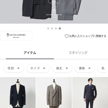
favorite_border
お気に入りショップに登録する
アイテム
スタイリング
arrow_drop_down
arrow_drop_down
arrow_drop_down
arrow_drop_down
arrow
性別
サイズ
袖丈
価格
色