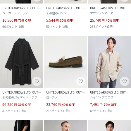
UNITED ARROWS LTD. OUTLET
UNITED ARROWS LTD. OUTLET
UNITED ARROWS LTD. OUTLET
パーカー・フーディー
その他のパンツ
マウンテンパーカー
10,560
5,544
25,740
円
70
%
OFF
円
30
%
OFF
円
40
%
OFF
96
ポイント
(
1倍
)
50
ポイント
(
1倍
)
234
ポイント
(
1倍
)
UNITED ARROWS LTD. OUTLET
UNITED ARROWS LTD. OUTLET
UNITED ARROWS LTD. OUTLET
その他のジャケット・アウター
ローファー
シャツ・ブラウス
96,250
23,760
7,491
円
30
%
OFF
円
40
%
OFF
円
70
%
OFF
875
ポイント
(
1倍
)
216
ポイント
(
1倍
)
68
ポイント
(
1倍
)