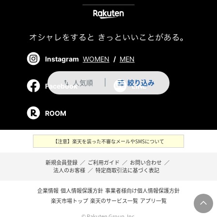
Instagram
WOMEN
/
MEN
人気順
絞り込み
swap_vert
Facebook
LINE
ROOM
【注意】楽天を装った不審なメールやSMSについて
新規会員登録
／
ご利用ガイド
／
お問い合わせ
／
法人のお客様
／
特定商取引法に基づく表記
企業情報
個人情報保護方針
事業者様向け個人情報保護方針
楽天市場トップ
楽天のサービス一覧
アプリ一覧
© Rakuten Group, Inc.