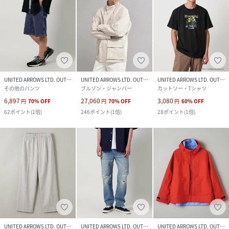
UNITED ARROWS LTD. OUTLET
UNITED ARROWS LTD. OUTLET
UNITED ARROWS LTD. OUTLET
その他のパンツ
ブルゾン・ジャンパー
カットソー・Tシャツ
6,897
27,060
3,080
円
70
%
OFF
円
70
%
OFF
円
60
%
OFF
62
ポイント
(
1倍
)
246
ポイント
(
1倍
)
28
ポイント
(
1倍
)
UNITED ARROWS LTD. OUTLET
UNITED ARROWS LTD. OUTLET
UNITED ARROWS LTD. OUTLET