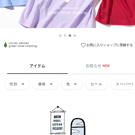
favorite_border
お気に入りショップに登録する
アイテム
お知らせ
NEW
arrow_drop_down
arrow_drop_down
arrow_drop_down
性別
価格
色
セール
スーパーD