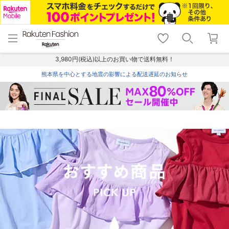
menu
home
search
favorite_border
shopping_cart
lock_outline
メニュー
トップ
検索
お気に入り
カート
ログイン
3,980円(税込)以上のお買い物で送料無料！
熊本県を中心とする地震の影響による配送遅延のお知らせ