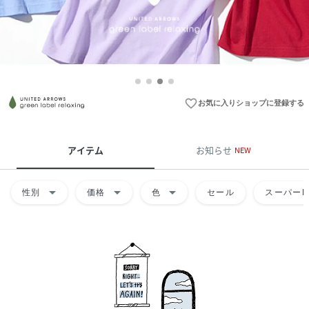
favorite_border
お気に入りショップに登録する
アイテム
お知らせ
NEW
arrow_drop_down
arrow_drop_down
arrow_drop_down
性別
価格
色
セール
スーパーD