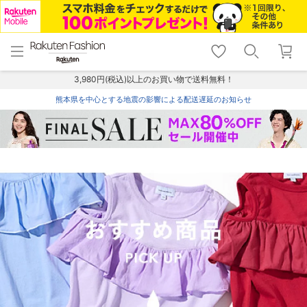
menu
home
search
favorite_border
shopping_cart
lock_outline
メニュー
トップ
検索
お気に入り
カート
ログイン
3,980円(税込)以上のお買い物で送料無料！
熊本県を中心とする地震の影響による配送遅延のお知らせ