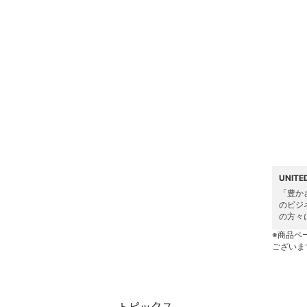
ヘアケア
フレグランス
メイク道具・美容器具
コフレ・キット・セット
食器・調理器具・キッチ
ン用品
UNIT
インテリア・生活雑貨
「豊か
のビジ
の方々
スマホグッズ・オーディ
※商品ペ
オ機器
ございま
スポーツ・アウトドア用
品
トピックス