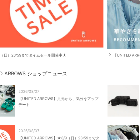
navigate_next
9（日）23:59までタイムセール開催中★
【UNITED 
ED ARROWS ショップニュース
2026/08/07
【UNITED ARROWS】足元から、気分をアップ
デート
2026/08/07
【UNITED ARROWS】★8/9（日）23:59までタ