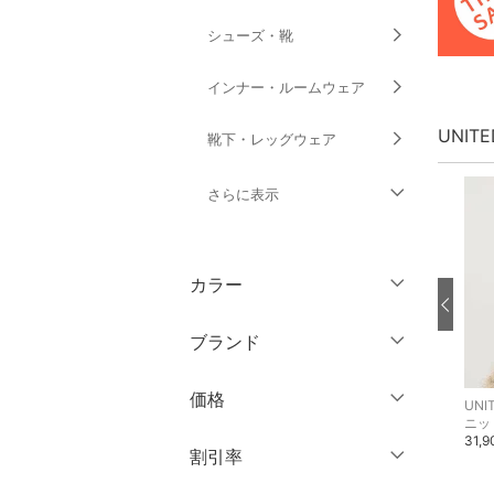
シューズ・靴
インナー・ルームウェア
UNIT
靴下・レッグウェア
さらに表示
ファッション雑貨
カラー
アクセサリー・腕時計
ブランド
財布・ポーチ・ケース
ブランド一覧からさがす >
価格
帽子
UNITED ARROWS
UNITED ARROWS
UNI
ウター
AEWEN MATOPH
AEWEN MATOPH
ニッ
その他のパンツ
シャツ・ブラウス
31,
円
～
円
割引率
ヘアアクセサリー
31,900円
29,920円