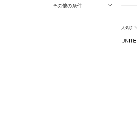
マタニティウェア・ベビ
％OFF
～
％OFF
その他の条件
絞り込み
クリア
絞り込み
ー用品
クーポン対象のみ表示
絞り込み
スーツ・フォーマル
人気順
スーパーDEALのみ表示
水着・スイムグッズ
UNIT
クリア
絞り込み
着物・浴衣・和装小物
スキンケア
ベースメイク
メイクアップ
ネイル
ボディケア・オーラルケ
ア