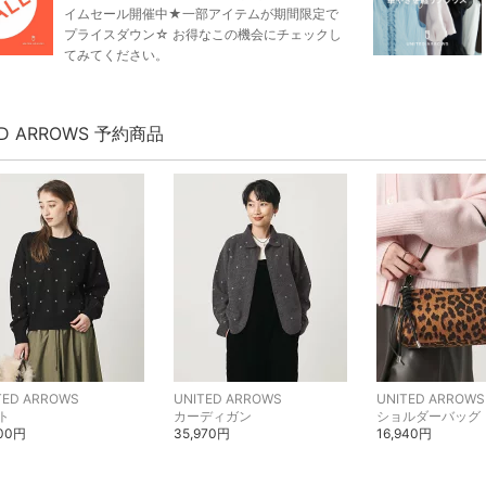
イムセール開催中★一部アイテムが期間限定で
プライスダウン☆ お得なこの機会にチェックし
てみてください。
ED ARROWS 予約商品
TED ARROWS
UNITED ARROWS
UNITED ARROWS
ト
カーディガン
ショルダーバッグ
900円
35,970円
16,940円