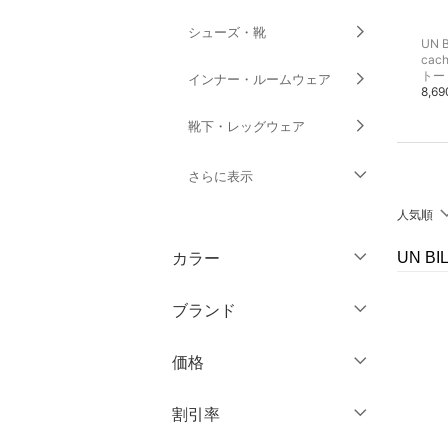
シューズ・靴
UN BILLION
UN BILLION
UN B
cache cache
cache cache
cach
ボストンバッグ
トートバッグ
トー
インナー・ルームウェア
3,465円
7,590円
8,6
50%OFF
靴下・レッグウェア
さらに表示
人気順
ファッション雑貨
カラー
UN B
アクセサリー・腕時計
ブランド
財布・ポーチ・ケース
ブランド一覧からさがす >
価格
帽子
円
～
円
割引率
ヘアアクセサリー