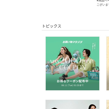
※商品ペ
ございま
ヘアケア
フレグランス
トピックス
メイク道具・美容器具
コフレ・キット・セット
食器・調理器具・キッチ
ン用品
インテリア・生活雑貨
スマホグッズ・オーディ
オ機器
スポーツ・アウトドア用
品