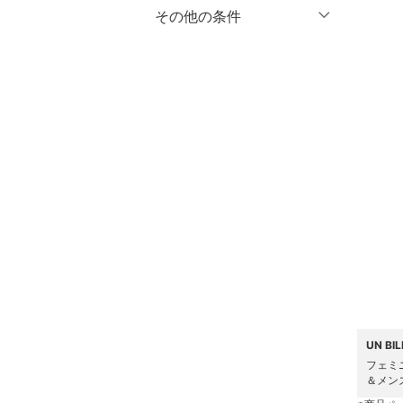
マタニティウェア・ベビ
％OFF
～
％OFF
その他の条件
絞り込み
クリア
絞り込み
ー用品
クーポン対象のみ表示
絞り込み
スーツ・フォーマル
スーパーDEALのみ表示
水着・スイムグッズ
クリア
絞り込み
着物・浴衣・和装小物
スキンケア
ベースメイク
メイクアップ
ネイル
UN B
フェミ
ボディケア・オーラルケ
＆メン
ア