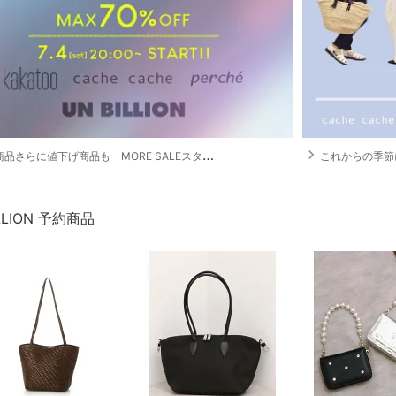
navigate_next
品さらに値下げ商品も MORE SALEスタート
これからの季節
ILLION 予約商品