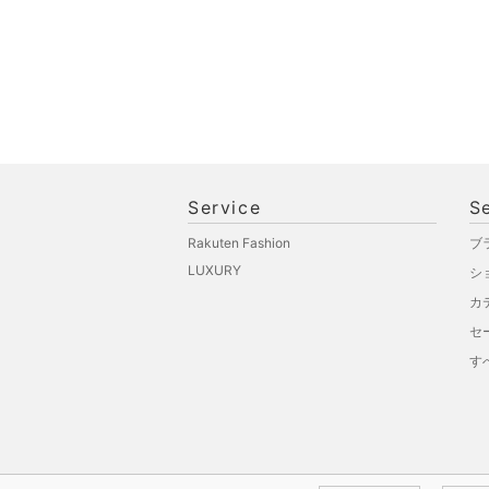
Service
S
Rakuten Fashion
ブ
LUXURY
シ
カ
セ
す