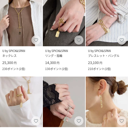
U by SPICK&SPAN
U by SPICK&SPAN
U by SPICK&SPAN
ネックレス
リング・指輪
ブレスレット・バングル
25,300
14,300
23,100
円
円
円
230
ポイント
(
1倍
)
130
ポイント
(
1倍
)
210
ポイント
(
1倍
)