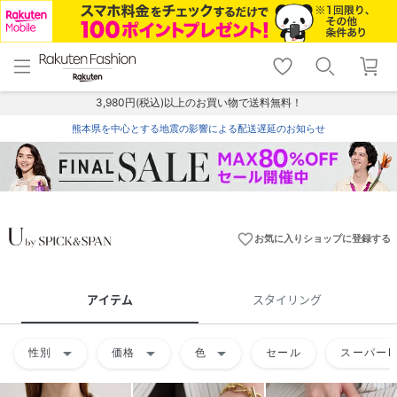
menu
home
search
favorite_border
shopping_cart
lock_outline
メニュー
トップ
検索
お気に入り
カート
ログイン
3,980円(税込)以上のお買い物で送料無料！
熊本県を中心とする地震の影響による配送遅延のお知らせ
favorite_border
お気に入りショップに登録する
アイテム
スタイリング
arrow_drop_down
arrow_drop_down
arrow_drop_down
性別
価格
色
セール
スーパーD