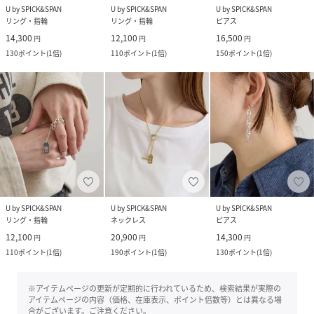
U by SPICK&SPAN
U by SPICK&SPAN
U by SPICK&SPAN
リング・指輪
リング・指輪
ピアス
14,300
12,100
16,500
円
円
円
130
ポイント
(
1倍
)
110
ポイント
(
1倍
)
150
ポイント
(
1倍
)
U by SPICK&SPAN
U by SPICK&SPAN
U by SPICK&SPAN
リング・指輪
ネックレス
ピアス
12,100
20,900
14,300
円
円
円
110
ポイント
(
1倍
)
190
ポイント
(
1倍
)
130
ポイント
(
1倍
)
※アイテムページの更新が定期的に行われているため、検索結果が実際の
アイテムページの内容（価格、在庫表示、ポイント倍数等）とは異なる場
合がございます。ご注意ください。