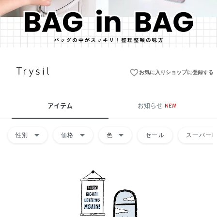
favorite_border
お気に入りショップに登録する
アイテム
お知らせ
NEW
arrow_drop_down
arrow_drop_down
arrow_drop_down
性別
価格
色
セール
スーパーD