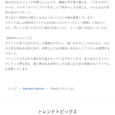
煌びやかなビジューや可愛らしいレース、繊細な手仕事で魅せる、こだわりのディ
テール、コーディネートにプラスすることで自分らしさを楽しむ、そんな大人の女
性に向けたブランド。
使うほどに気持ちが明るくなるようなバッグと小物を提案しています。
ブランド名にはMIANのアイテムがお気に入りのバッグとして愛用して頂きたい、
また、手にして頂いた方とのご縁を大切にしたい、という思いが詰まっています。
【Riletto /リレット】
デイリーに使うものだからこそ素材やデザイン、使いやすさにこだわりたい。そん
な上質を求める女性に向け、本革ならではの風合いを生かしたアイテムを展開する
ブランド。
ベーシックなものから遊び心のあるキュートなデザインまで、あらゆるスタイリン
グにそっと華を添え、落ち着きある女性らしさを楽しむための洗練されたアイテム
を提案しています。
トップ
Rakuten Fashion
Trysil(トライシル)
トレンドトピックス