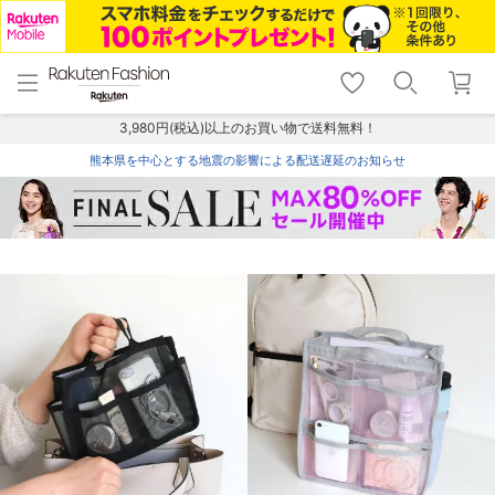
menu
home
search
favorite_border
shopping_cart
lock_outline
メニュー
トップ
検索
お気に入り
カート
ログイン
3,980円(税込)以上のお買い物で送料無料！
熊本県を中心とする地震の影響による配送遅延のお知らせ