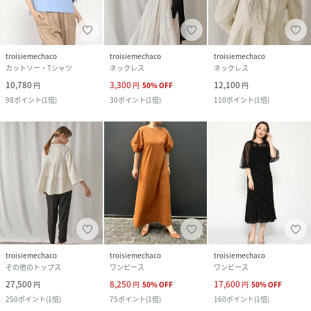
troisiemechaco
troisiemechaco
troisiemechaco
カットソー・Tシャツ
ネックレス
ネックレス
10,780
3,300
12,100
円
円
50
%
OFF
円
98
ポイント
(
1倍
)
30
ポイント
(
1倍
)
110
ポイント
(
1倍
)
troisiemechaco
troisiemechaco
troisiemechaco
その他のトップス
ワンピース
ワンピース
27,500
8,250
17,600
円
円
50
%
OFF
円
50
%
OFF
250
ポイント
(
1倍
)
75
ポイント
(
1倍
)
160
ポイント
(
1倍
)