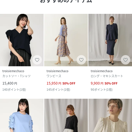
troisiemechaco
troisiemechaco
troisiemechaco
カットソー・Tシャツ
ワンピース
ロング・マキシスカート
15,400
15,950
9,900
円
円
50
%
OFF
円
50
%
OFF
140
ポイント
(
1倍
)
145
ポイント
(
1倍
)
90
ポイント
(
1倍
)