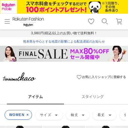
menu
home
search
favorite_border
shopping_cart
lock_outline
メニュー
トップ
検索
お気に入り
カート
ログイン
3,980円(税込)以上のお買い物で送料無料！
熊本県を中心とする地震の影響による配送遅延のお知らせ
favorite_border
お気に入りショップに登録する
アイテム
スタイリング
arrow_drop_down
arrow_drop_down
arrow_drop_down
WOMEN
サイズ
袖丈
着丈