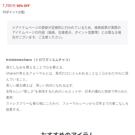
7,700
円
50
%
OFF
70
ポイント
(
1倍
)
※アイテムページの更新が定期的に行われているため、検索結果が実際の
アイテムページの内容（価格、在庫表示、ポイント倍数等）とは異なる場
合がございます。ご注意ください。
troisiemechaco（トロワズィエムチャコ）
身だしなみを整えることで心を整える。
chacoの考えるフォーマルとは、形式だけにとらわれることなく心がおだやかに澄
んでいること。
美しい服を纏えば、美しい自分になれるはず。
女性らしい“美しさ”を表現するためのシルエットや、日本の優れた技術で作られた
素材、
ストレスフリーな着心地にこだわり、フォーマルシーンから日常までの着こなしを
提案する。
おすすめのアイテム