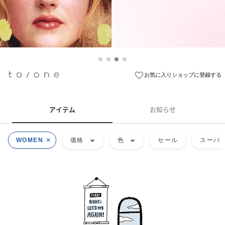
favorite_border
お気に入りショップに登録する
アイテム
お知らせ
arrow_drop_down
arrow_drop_down
WOMEN
価格
色
セール
スーパー