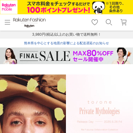
menu
home
search
favorite_border
shopping_cart
lock_outline
メニュー
トップ
検索
お気に入り
カート
ログイン
3,980円(税込)以上のお買い物で送料無料！
熊本県を中心とする地震の影響による配送遅延のお知らせ