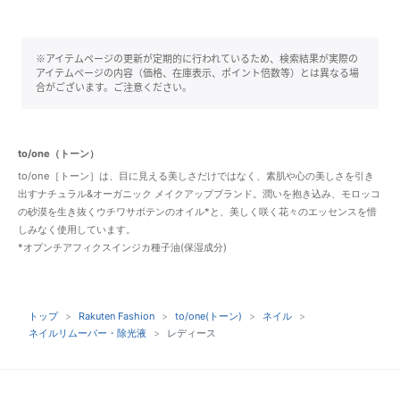
※アイテムページの更新が定期的に行われているため、検索結果が実際の
アイテムページの内容（価格、在庫表示、ポイント倍数等）とは異なる場
合がございます。ご注意ください。
to/one（トーン）
to/one［トーン］は、目に見える美しさだけではなく、素肌や心の美しさを引き
出すナチュラル&オーガニック メイクアップブランド。潤いを抱き込み、モロッコ
の砂漠を生き抜くウチワサボテンのオイル*と、美しく咲く花々のエッセンスを惜
しみなく使用しています。
*オプンチアフィクスインジカ種子油(保湿成分)
トップ
Rakuten Fashion
to/one(トーン)
ネイル
ネイルリムーバー・除光液
レディース