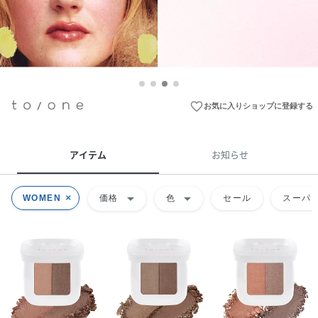
favorite_border
お気に入りショップに登録する
アイテム
お知らせ
arrow_drop_down
arrow_drop_down
WOMEN
価格
色
セール
スーパー