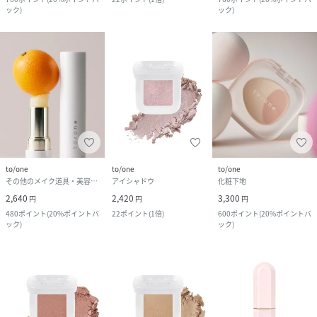
ック
)
ック
)
to/one
to/one
to/one
その他のメイク道具・美容器具
アイシャドウ
化粧下地
2,640
2,420
3,300
円
円
円
480
ポイント
(
20%ポイントバ
22
ポイント
(
1倍
)
600
ポイント
(
20%ポイントバ
ック
)
ック
)