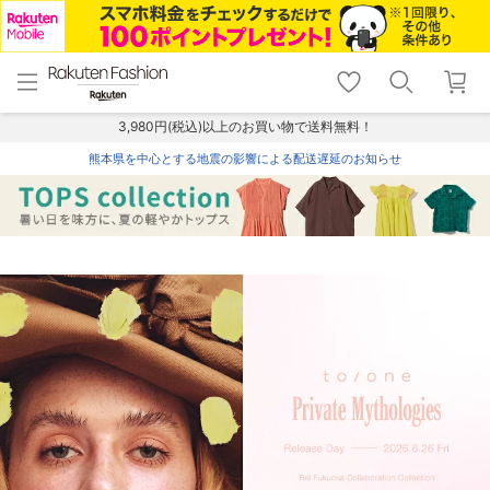
menu
home
search
favorite_border
shopping_cart
lock_outline
メニュー
トップ
検索
お気に入り
カート
ログイン
3,980円(税込)以上のお買い物で送料無料！
熊本県を中心とする地震の影響による配送遅延のお知らせ