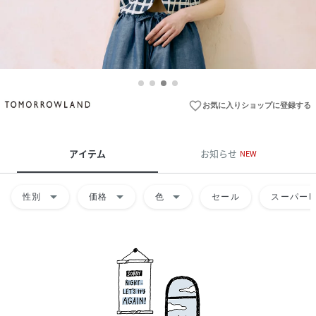
favorite_border
お気に入りショップに登録する
アイテム
お知らせ
NEW
arrow_drop_down
arrow_drop_down
arrow_drop_down
性別
価格
色
セール
スーパーD