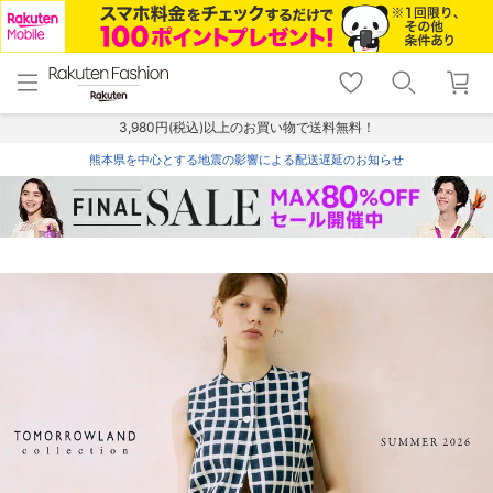
menu
home
search
favorite_border
shopping_cart
lock_outline
メニュー
トップ
検索
お気に入り
カート
ログイン
3,980円(税込)以上のお買い物で送料無料！
熊本県を中心とする地震の影響による配送遅延のお知らせ