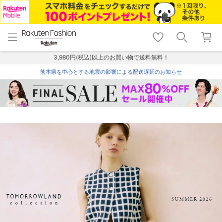
menu
home
search
favorite_border
shopping_cart
lock_outline
メニュー
トップ
検索
お気に入り
カート
ログイン
3,980円(税込)以上のお買い物で送料無料！
熊本県を中心とする地震の影響による配送遅延のお知らせ