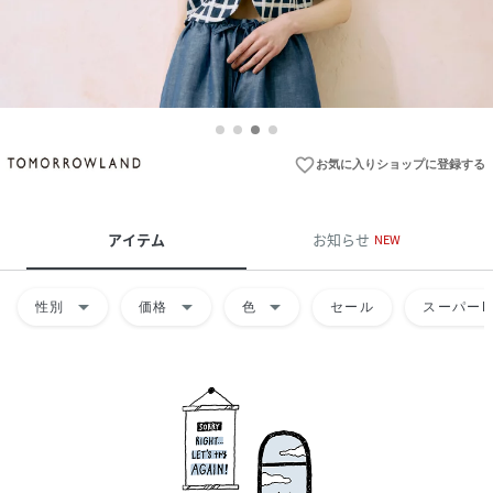
favorite_border
お気に入りショップに登録する
アイテム
お知らせ
NEW
arrow_drop_down
arrow_drop_down
arrow_drop_down
性別
価格
色
セール
スーパーD